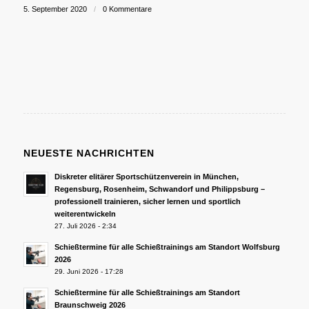
5. September 2020
/
0 Kommentare
NEUESTE NACHRICHTEN
Diskreter elitärer Sportschützenverein in München,
Regensburg, Rosenheim, Schwandorf und Philippsburg –
professionell trainieren, sicher lernen und sportlich
weiterentwickeln
27. Juli 2026 - 2:34
Schießtermine für alle Schießtrainings am Standort Wolfsburg
2026
29. Juni 2026 - 17:28
Schießtermine für alle Schießtrainings am Standort
Braunschweig 2026