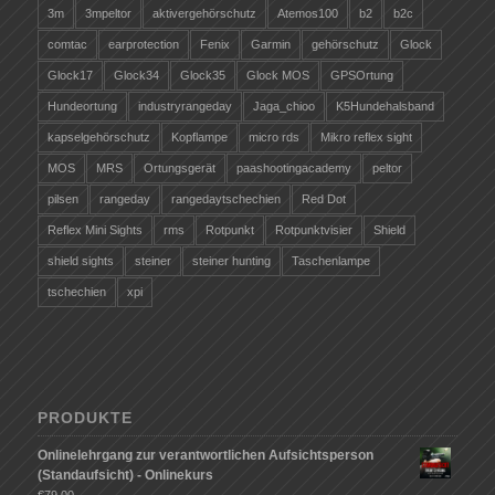
3m
3mpeltor
aktivergehörschutz
Atemos100
b2
b2c
comtac
earprotection
Fenix
Garmin
gehörschutz
Glock
Glock17
Glock34
Glock35
Glock MOS
GPSOrtung
Hundeortung
industryrangeday
Jaga_chioo
K5Hundehalsband
kapselgehörschutz
Kopflampe
micro rds
Mikro reflex sight
MOS
MRS
Ortungsgerät
paashootingacademy
peltor
pilsen
rangeday
rangedaytschechien
Red Dot
Reflex Mini Sights
rms
Rotpunkt
Rotpunktvisier
Shield
shield sights
steiner
steiner hunting
Taschenlampe
tschechien
xpi
PRODUKTE
Onlinelehrgang zur verantwortlichen Aufsichtsperson
(Standaufsicht) - Onlinekurs