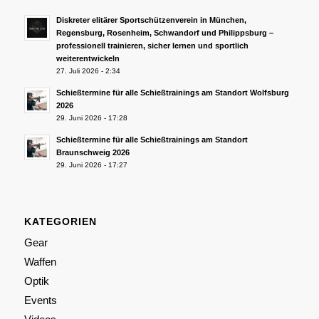
Diskreter elitärer Sportschützenverein in München,
Regensburg, Rosenheim, Schwandorf und Philippsburg –
professionell trainieren, sicher lernen und sportlich
weiterentwickeln
27. Juli 2026 - 2:34
Schießtermine für alle Schießtrainings am Standort Wolfsburg
2026
29. Juni 2026 - 17:28
Schießtermine für alle Schießtrainings am Standort
Braunschweig 2026
29. Juni 2026 - 17:27
KATEGORIEN
Gear
Waffen
Optik
Events