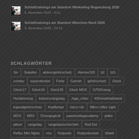
Schießtrainings am Standort Winkerling Regensburg 2026
6. November 2025 - 0:01
Schießtrainings am Standort München Nord 2026
3. November 2025 - 23:14
SCHLAGWÖRTER
3m
3mpeltor
aktivergehörschutz
Atemos100
b2
b2c
comtac
earprotection
Fenix
Garmin
gehörschutz
Glock
Glock17
Glock34
Glock35
Glock MOS
GPSOrtung
Hundeortung
industryrangeday
Jaga_chioo
K5Hundehalsband
kapselgehörschutz
Kopflampe
micro rds
Mikro reflex sight
MOS
MRS
Ortungsgerät
paashootingacademy
peltor
pilsen
rangeday
rangedaytschechien
Red Dot
Reflex Mini Sights
rms
Rotpunkt
Rotpunktvisier
Shield