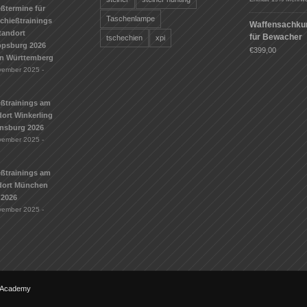
ßtermine für
Taschenlampe
Schießtrainings
Waffensachku
tandort
für Bewacher
tschechien
xpi
ippsburg 2026
€
399,00
n Württemberg
vember 2025 -
eßtrainings am
ort Winkerling
nsburg 2026
vember 2025 -
eßtrainings am
dort München
 2026
vember 2025 -
g Academy