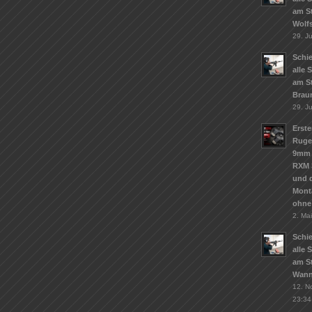
am S
Wolf
29. J
Schie
alle 
am S
Brau
29. J
Erste
Ruge
9mm 
RXM 
und d
Mont
ohne
2. Ma
Schie
alle 
am St
Wann
12. N
23:34