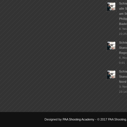
Schie
alle 
am S
Phil
Bade
6. No
23:25
Schi
Stand
Rege
6. No
0:01
Schi
Stan
Nord
3. No
23:14
Designed by
PAA Shooting Academy
- © 2017 PAA Shootin