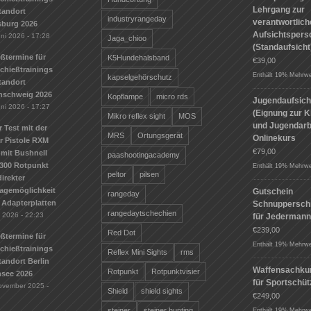
Lehrgang zur
tandort
industryrangeday
verantwortlic
sburg 2026
Aufsichtspers
uni 2026 - 17:28
Jaga_chioo
(Standaufsicht
ßtermine für
K5Hundehalsband
€
39,00
Schießtrainings
Enthält 19% Mehrwe
kapselgehörschutz
tandort
nschweig 2026
Kopflampe
micro rds
Jugendaufsich
uni 2026 - 17:27
(Eignung zur K
Mikro reflex sight
MOS
und Jugendarbe
r Test mit der
MRS
Ortungsgerät
Onlinekurs
r Pistole RXM
€
79,00
mit Bushnell
paashootingacademy
300 Rotpunkt
Enthält 19% Mehrwe
peltor
pilsen
irekter
agemöglichkeit
Gutschein
rangeday
 Adapterplatten
Schnuppersch
rangedaytschechien
i 2026 - 22:23
für Jederman
€
239,00
Red Dot
ßtermine für
Enthält 19% Mehrwe
Schießtrainings
Reflex Mini Sights
rms
andort Berlin
Waffensachku
Rotpunkt
Rotpunktvisier
see 2026
für Sportschü
ovember 2025 -
Shield
shield sights
€
249,00
steiner
steiner hunting
Enthält 19% Mehrwe