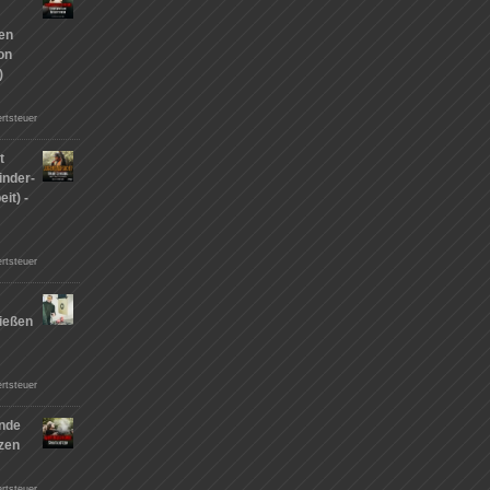
hen
on
)
rtsteuer
t
inder-
it) -
rtsteuer
ießen
n
rtsteuer
nde
tzen
rtsteuer