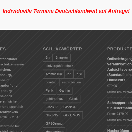
Individuelle Termine Deutschlandweit auf Anfrage!
ES
SCHLAGWÖRTER
PRODUKT
3m
3mpeltor
Onlinelehrgang
eter elitärer
verantwortlic
tschützenverein
aktivergehörschutz
Aufsichtspers
ünchen,
Atemos100
b2
b2c
(Standaufsicht)
nsburg,
Onlinekurs
nheim,
comtac
earprotection
andorf und
€
79,00
Fenix
Garmin
ppsburg –
Enthält 19% Mehrwe
ssionell
gehörschutz
Glock
ieren, sicher
Schnuppersch
n und sportlich
Glock17
Glock34
für Jederman
erentwickeln
From:
€
179,00
Glock35
Glock MOS
li 2026 - 2:34
Enthält 19% Mehrwe
GPSOrtung
ßtermine für
Nachprüfung
Schießtrainings
Hundeortung