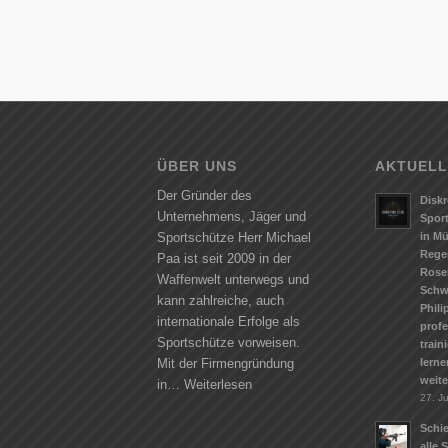
ÜBER UNS
AKTUELL
Der Gründer des
Diskr
Unternehmens, Jäger und
Spor
in M
Sportschütze Herr Michael
Rege
Paa ist seit 2009 in der
Rose
Waffenwelt unterwegs und
Schw
kann zahlreiche, auch
Phili
internationale Erfolge als
profe
Sportschütze vorweisen.
train
lerne
Mit der Firmengründung
weit
in…
Weiterlesen
27. Ju
Schie
alle 