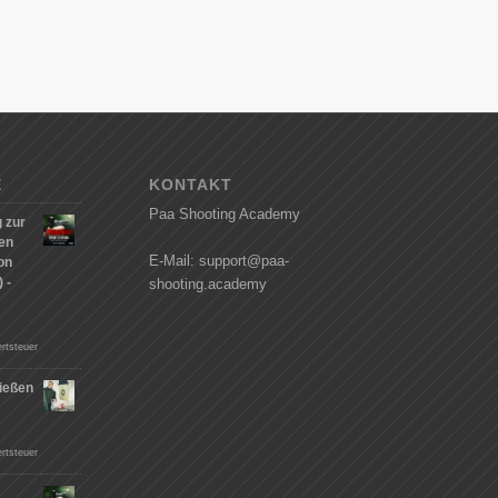
E
KONTAKT
Paa Shooting Academy
 zur
hen
E-Mail: support@paa-
on
 -
shooting.academy
rtsteuer
ießen
n
rtsteuer