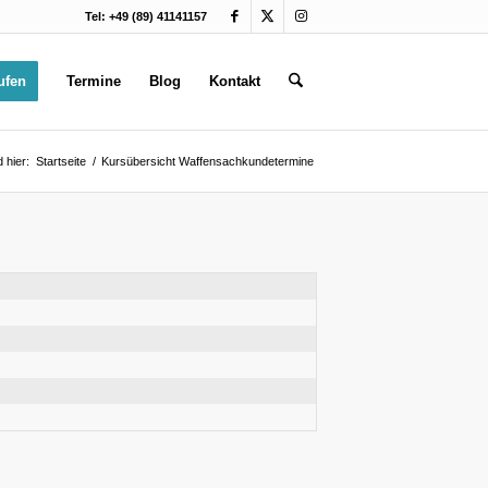
Tel: +49 (89) 41141157
ufen
Termine
Blog
Kontakt
d hier:
Startseite
/
Kursübersicht Waffensachkundetermine