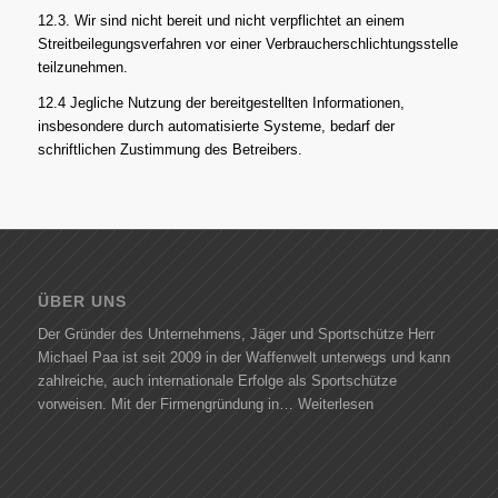
12.3. Wir sind nicht bereit und nicht verpflichtet an einem
Streitbeilegungsverfahren vor einer Verbraucherschlichtungsstelle
teilzunehmen.
12.4 Jegliche Nutzung der bereitgestellten Informationen,
insbesondere durch automatisierte Systeme, bedarf der
schriftlichen Zustimmung des Betreibers.
ÜBER UNS
Der Gründer des Unternehmens, Jäger und Sportschütze Herr
Michael Paa ist seit 2009 in der Waffenwelt unterwegs und kann
zahlreiche, auch internationale Erfolge als Sportschütze
vorweisen. Mit der Firmengründung in…
Weiterlesen