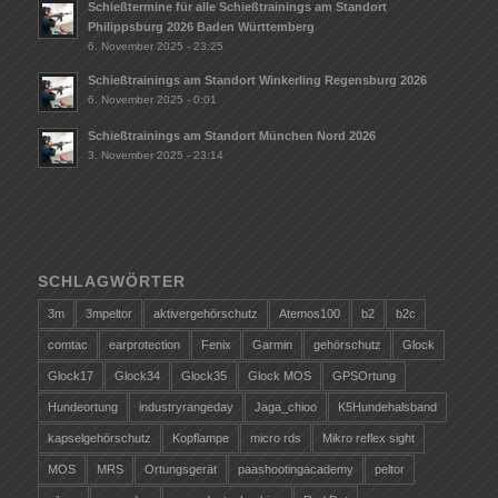
Schießtermine für alle Schießtrainings am Standort
Philippsburg 2026 Baden Württemberg
6. November 2025 - 23:25
Schießtrainings am Standort Winkerling Regensburg 2026
6. November 2025 - 0:01
Schießtrainings am Standort München Nord 2026
3. November 2025 - 23:14
SCHLAGWÖRTER
3m
3mpeltor
aktivergehörschutz
Atemos100
b2
b2c
comtac
earprotection
Fenix
Garmin
gehörschutz
Glock
Glock17
Glock34
Glock35
Glock MOS
GPSOrtung
Hundeortung
industryrangeday
Jaga_chioo
K5Hundehalsband
kapselgehörschutz
Kopflampe
micro rds
Mikro reflex sight
MOS
MRS
Ortungsgerät
paashootingacademy
peltor