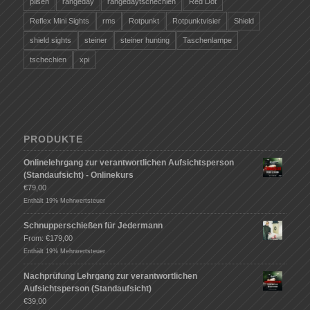
pilsen
rangeday
rangedaytschechien
Red Dot
Reflex Mini Sights
rms
Rotpunkt
Rotpunktvisier
Shield
shield sights
steiner
steiner hunting
Taschenlampe
tschechien
xpi
PRODUKTE
Onlinelehrgang zur verantwortlichen Aufsichtsperson
(Standaufsicht) - Onlinekurs
€
79,00
Enthält 19% Mehrwertsteuer
Schnupperschießen für Jedermann
From:
€
179,00
Enthält 19% Mehrwertsteuer
Nachprüfung Lehrgang zur verantwortlichen
Aufsichtsperson (Standaufsicht)
€
39,00