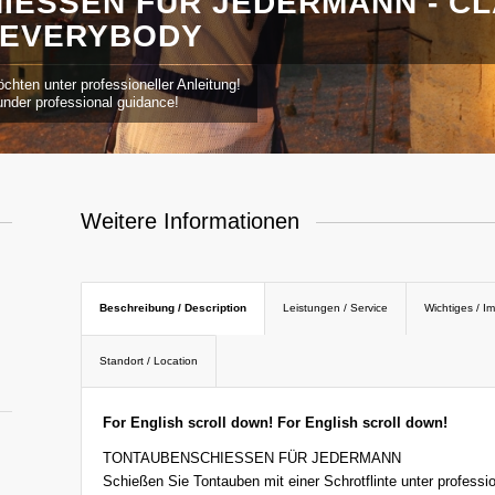
ESSEN FÜR JEDERMANN - CLA
EVERYBODY
chten unter professioneller Anleitung!
 under professional guidance!
Weitere Informationen
Beschreibung / Description
Leistungen / Service
Wichtiges / I
Standort / Location
For English scroll down! For English scroll down!
TONTAUBENSCHIESSEN FÜR JEDERMANN
Schießen Sie Tontauben mit einer Schrotflinte unter professio