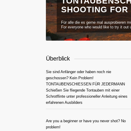
TONTAUBENSCHI
HOOTING FOR 
Für alle die es gerne mal ausprobieren mö
For everyone who would like to try it out
Überblick
Sie sind Anfänger oder haben noch nie
geschossen? Kein Problem!
TONTAUBENSCHIESSEN FÜR JEDERMANN
Schießen Sie fliegende Tontauben mit einer
Schrotflinte unter professioneller Anleitung eines
erfahrenen Ausbilders
Are you a beginner or have you never shot? No
problem!