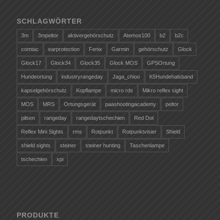
SCHLAGWÖRTER
3m
3mpeltor
aktivergehörschutz
Atemos100
b2
b2c
comtac
earprotection
Fenix
Garmin
gehörschutz
Glock
Glock17
Glock34
Glock35
Glock MOS
GPSOrtung
Hundeortung
industryrangeday
Jaga_chioo
K5Hundehalsband
kapselgehörschutz
Kopflampe
micro rds
Mikro reflex sight
MOS
MRS
Ortungsgerät
paashootingacademy
peltor
pilsen
rangeday
rangedaytschechien
Red Dot
Reflex Mini Sights
rms
Rotpunkt
Rotpunktvisier
Shield
shield sights
steiner
steiner hunting
Taschenlampe
tschechien
xpi
PRODUKTE