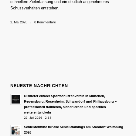
schnellere Zielerfassung und ein deutlich angenehmeres
Schussverhalten entstehen.
2. Mai 2026
/
0 Kommentare
NEUESTE NACHRICHTEN
Diskreter elitärer Sportschützenverein in München,
Regensburg, Rosenheim, Schwandorf und Philippsburg –
professionell trainieren, sicher lernen und sportlich
weiterentwickeln
27. Juli 2026 - 2:34
Schießtermine für alle Schießtrainings am Standort Wolfsburg
2026