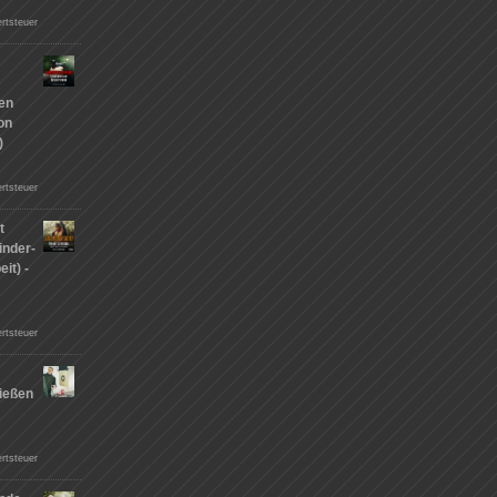
rtsteuer
hen
on
)
rtsteuer
t
inder-
it) -
rtsteuer
ießen
n
rtsteuer