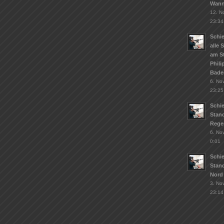
Wann
12. N
23:34
Schie
alle 
am S
Phil
Bade
6. No
23:25
Schi
Stand
Rege
6. No
0:01
Schi
Stan
Nord
3. No
23:14