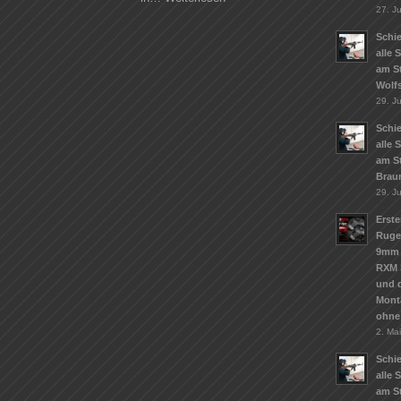
27. Ju
Schie
alle 
am S
Wolf
29. J
Schie
alle 
am S
Brau
29. J
Erste
Ruge
9mm 
RXM 
und d
Mont
ohne
2. Ma
Schie
alle 
am St