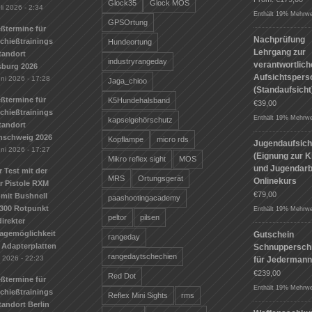
Glock35
Glock MOS
li 2026 - 2:34
Enthält 19% Mehrwe
GPSOrtung
ßtermine für
Nachprüfung
Schießtrainings
Hundeortung
Lehrgang zur
tandort
industryrangeday
verantwortlic
sburg 2026
Aufsichtspers
uni 2026 - 17:28
Jaga_chioo
(Standaufsicht
ßtermine für
K5Hundehalsband
€
39,00
Schießtrainings
Enthält 19% Mehrwe
kapselgehörschutz
tandort
nschweig 2026
Kopflampe
micro rds
Jugendaufsich
uni 2026 - 17:27
(Eignung zur K
Mikro reflex sight
MOS
und Jugendarbe
r Test mit der
MRS
Ortungsgerät
Onlinekurs
r Pistole RXM
€
79,00
mit Bushnell
paashootingacademy
300 Rotpunkt
Enthält 19% Mehrwe
peltor
pilsen
irekter
agemöglichkeit
Gutschein
rangeday
 Adapterplatten
Schnuppersch
rangedaytschechien
i 2026 - 22:23
für Jederman
€
239,00
Red Dot
ßtermine für
Enthält 19% Mehrwe
Schießtrainings
Reflex Mini Sights
rms
andort Berlin