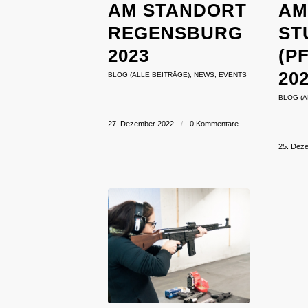
M STANDORT R
M 
EGENSBURG 2
TU
023
PF
02
BLOG (ALLE BEITRÄGE)
,
NEWS
,
EVENTS
BLOG (A
27. Dezember 2022
/
0 Kommentare
25. Dez