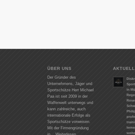
ÜBER UNS
AKTUELL
Der Gründer des
Diskr
Unternehmens, Jäger und
Spor
in M
Sportschütze Herr Michael
Rege
Paa ist seit 2009 in der
Rose
Waffenwelt unterwegs und
Schw
kann zahlreiche, auch
Phili
internationale Erfolge als
profe
Sportschütze vorweisen.
train
lerne
Mit der Firmengründung
weit
in…
Weiterlesen