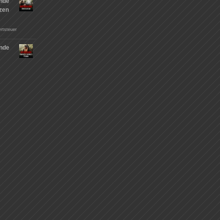
nde
tzen
rtsteuer
nde