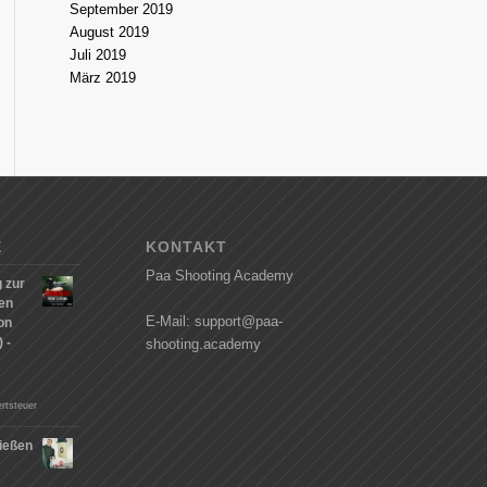
September 2019
August 2019
Juli 2019
März 2019
E
KONTAKT
Paa Shooting Academy
 zur
hen
E-Mail: support@paa-
on
 -
shooting.academy
rtsteuer
ießen
n