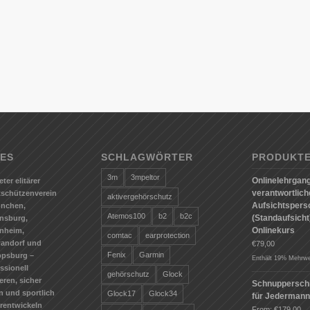
ES
SCHLAGWÖRTER
PRODUKT
3m
3mpeltor
Onlinelehrgang
eter elitärer
verantwortlic
tschützenverein
aktivergehörschutz
Aufsichtspers
ünchen,
Atemos100
b2
b2c
(Standaufsicht)
nsburg,
Onlinekurs
nheim,
comtac
earprotection
andorf und
€
79,00
Fenix
Garmin
ppsburg –
Enthält 19% Mehrwe
ssionell
gehörschutz
Glock
ieren, sicher
Schnuppersch
n und sportlich
Glock17
Glock34
für Jederman
erentwickeln
From:
€
179,00