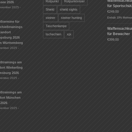
Waffensachku
Rotpunkt
Rotpunktvisier
see 2026
für Sportschü
ovember 2025 -
Shield
shield sights
€
249,00
steiner
steiner hunting
Enthält 19% Mehrwe
ßtermine für
Taschenlampe
Schießtrainings
Waffensachku
tandort
für Bewacher
tschechien
xpi
ippsburg 2026
€
399,00
n Württemberg
vember 2025 -
eßtrainings am
ort Winkerling
nsburg 2026
vember 2025 -
eßtrainings am
dort München
 2026
vember 2025 -