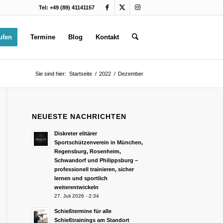
Tel: +49 (89) 41141157
ufen
Termine
Blog
Kontakt
Sie sind hier:
Startseite
/
2022
/
Dezember
NEUESTE NACHRICHTEN
Diskreter elitärer
Sportschützenverein in München,
Regensburg, Rosenheim,
Schwandorf und Philippsburg –
professionell trainieren, sicher
lernen und sportlich
weiterentwickeln
27. Juli 2026 - 2:34
 A
Schießtermine für alle
Schießtrainings am Standort