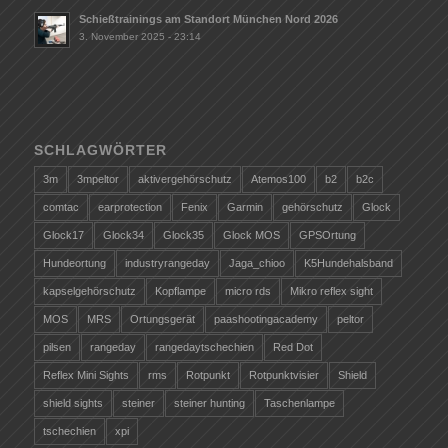
Schießtrainings am Standort München Nord 2026
3. November 2025 - 23:14
SCHLAGWÖRTER
3m
3mpeltor
aktivergehörschutz
Atemos100
b2
b2c
comtac
earprotection
Fenix
Garmin
gehörschutz
Glock
Glock17
Glock34
Glock35
Glock MOS
GPSOrtung
Hundeortung
industryrangeday
Jaga_chioo
K5Hundehalsband
kapselgehörschutz
Kopflampe
micro rds
Mikro reflex sight
MOS
MRS
Ortungsgerät
paashootingacademy
peltor
pilsen
rangeday
rangedaytschechien
Red Dot
Reflex Mini Sights
rms
Rotpunkt
Rotpunktvisier
Shield
shield sights
steiner
steiner hunting
Taschenlampe
tschechien
xpi