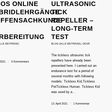
FOS ONLINE
ULTRASONIC
BRIDLEHRGÄNGE
TICK
FFENSACHKUNDE
REPELLER –
LONG-TERM
RBEREITUNG
TEST
LLE BEITRÄGE)
BLOG (ALLE BEITRÄGE)
,
GEAR
The tickless ultrasonic tick
repellers have already been
 2021
/
0 Kommentare
presented here. I carried out an
endurance test for a period of
several months with following
models: Tickless Kid,Tickless
PetTickless Human. Tickless Kid
was used by a…
13. April 2021
/
1 Kommentar