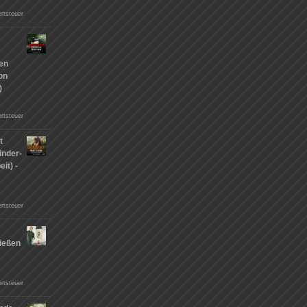
rtsteuer
hen
on
)
rtsteuer
t
inder-
it) -
rtsteuer
ießen
n
rtsteuer