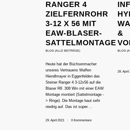
RANGER 4
IN
ZIELFERNROHR
HY
3-12 X 56 MIT
WA
EAW-BLASER-
&
SATTELMONTAGE
VO
BLOG (ALLE BEITRÄGE)
BLOG (A
Heute hat der Büchsenmacher
unseres Vertrauens Waffen
28. April
Hiendlmayer in Eggenfelden das
Steiner Ranger 4 3-12x56 auf die
Blaser R8 .308 Win mit einer EAW
Montage montiert (Sattelmontage -
> Ringe). Die Montage baut sehr
niedrig auf. Das ist super.…
29. April 2021
/
0 Kommentare