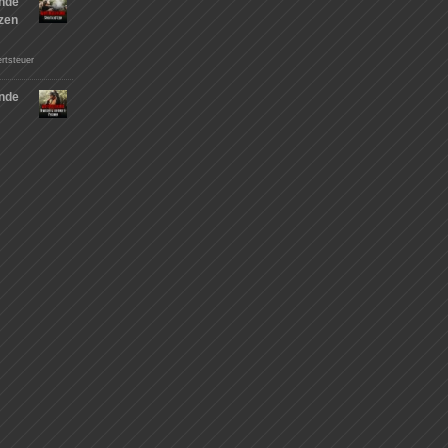
nde
tzen
rtsteuer
nde