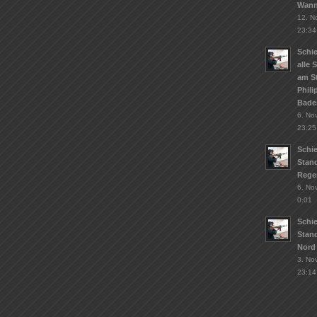
Wann
12. N
23:34
Schie
alle 
am S
Phil
Bade
6. No
23:25
Schi
Stand
Rege
6. No
0:01
Schi
Stan
Nord
3. No
23:14