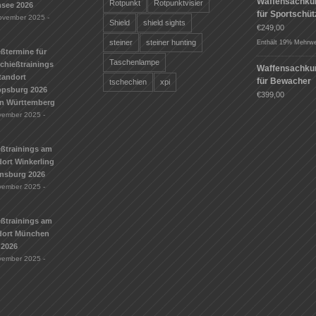
Waffensachku
Rotpunkt
Rotpunktvisier
see 2026
für Sportschü
ovember 2025 -
Shield
shield sights
€
249,00
steiner
steiner hunting
Enthält 19% Mehrwe
ßtermine für
Taschenlampe
Schießtrainings
Waffensachku
tandort
für Bewacher
tschechien
xpi
ippsburg 2026
€
399,00
n Württemberg
vember 2025 -
eßtrainings am
ort Winkerling
nsburg 2026
vember 2025 -
eßtrainings am
dort München
 2026
vember 2025 -