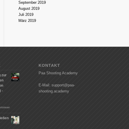
September 2019
August 2019
Juli 2019
März 2019
E
KONTAKT
Paa Shooting Academy
 zur
hen
E-Mail: support@paa-
on
 -
shooting.academy
rtsteuer
ießen
n