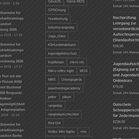
Glock35
Glock MOS
li 2026 - 2:34
Enthält 19% Mehrwe
GPSOrtung
ßtermine für
Nachprüfung
Schießtrainings
Hundeortung
Lehrgang zur
tandort
industryrangeday
verantwortlic
sburg 2026
Aufsichtspers
uni 2026 - 17:28
Jaga_chioo
(Standaufsicht
ßtermine für
K5Hundehalsband
€
39,00
Schießtrainings
Enthält 19% Mehrwe
kapselgehörschutz
tandort
nschweig 2026
Kopflampe
micro rds
Jugendaufsich
uni 2026 - 17:27
(Eignung zur K
Mikro reflex sight
MOS
und Jugendarbe
r Test mit der
MRS
Ortungsgerät
Onlinekurs
r Pistole RXM
€
79,00
mit Bushnell
paashootingacademy
300 Rotpunkt
Enthält 19% Mehrwe
peltor
pilsen
irekter
agemöglichkeit
Gutschein
rangeday
 Adapterplatten
Schnuppersch
rangedaytschechien
i 2026 - 22:23
für Jederman
€
239,00
Red Dot
ßtermine für
Enthält 19% Mehrwe
Schießtrainings
Reflex Mini Sights
rms
andort Berlin