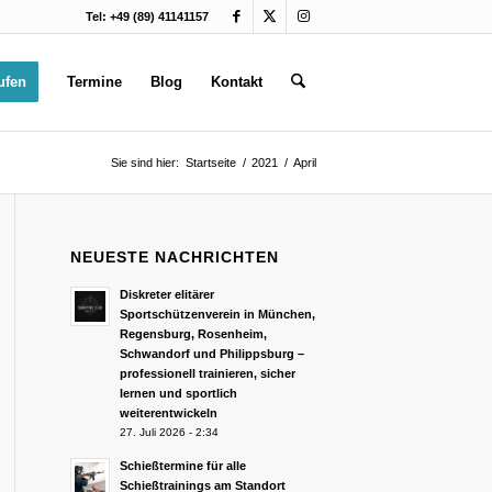
Tel: +49 (89) 41141157
ufen
Termine
Blog
Kontakt
Sie sind hier:
Startseite
/
2021
/
April
NEUESTE NACHRICHTEN
Diskreter elitärer
Sportschützenverein in München,
Regensburg, Rosenheim,
Schwandorf und Philippsburg –
professionell trainieren, sicher
lernen und sportlich
weiterentwickeln
27. Juli 2026 - 2:34
Schießtermine für alle
Schießtrainings am Standort