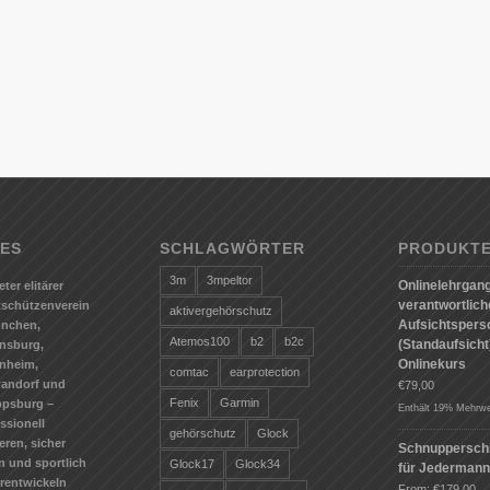
ES
SCHLAGWÖRTER
PRODUKT
3m
3mpeltor
Onlinelehrgang
eter elitärer
verantwortlic
tschützenverein
aktivergehörschutz
Aufsichtspers
ünchen,
Atemos100
b2
b2c
(Standaufsicht)
nsburg,
Onlinekurs
nheim,
comtac
earprotection
andorf und
€
79,00
Fenix
Garmin
ppsburg –
Enthält 19% Mehrwe
ssionell
gehörschutz
Glock
ieren, sicher
Schnuppersch
n und sportlich
Glock17
Glock34
für Jederman
erentwickeln
From:
€
179,00