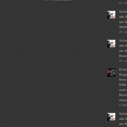
27. Ju
Schie
alle 
am S
Wolf
29. J
Schie
alle 
am S
Brau
29. J
Erste
Ruge
9mm 
RXM 
und d
Mont
ohne
2. Ma
Schie
alle 
am St