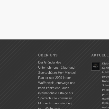
ÜBER UNS
AKTUELL
Der Gründer des
Diskr
Unternehmens, Jäger und
Spor
in M
Sportschütze Herr Michael
Rege
Paa ist seit 2009 in der
Rose
Waffenwelt unterwegs und
Schw
kann zahlreiche, auch
Phili
internationale Erfolge als
profe
Sportschütze vorweisen.
train
lerne
Mit der Firmengründung
weit
in…
Weiterlesen