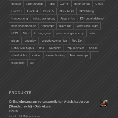
comtac
earprotection
Fenix
Garmin
gehörschutz
Glock
Glock17
Glock34
Glock35
Glock MOS
GPSOrtung
Hundeortung
industryrangeday
Jaga_chioo
K5Hundehalsband
kapselgehörschutz
Kopflampe
micro rds
Mikro reflex sight
MOS
MRS
Ortungsgerät
paashootingacademy
peltor
pilsen
rangeday
rangedaytschechien
Red Dot
Reflex Mini Sights
rms
Rotpunkt
Rotpunktvisier
Shield
shield sights
steiner
steiner hunting
Taschenlampe
tschechien
xpi
PRODUKTE
Onlinelehrgang zur verantwortlichen Aufsichtsperson
(Standaufsicht) - Onlinekurs
€
79,00
Enthält 19% Mehrwertsteuer