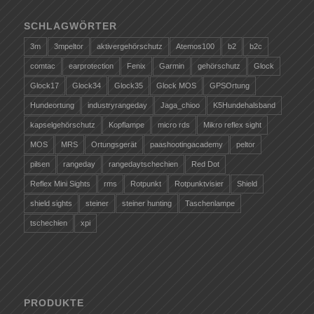
SCHLAGWÖRTER
3m
3mpeltor
aktivergehörschutz
Atemos100
b2
b2c
comtac
earprotection
Fenix
Garmin
gehörschutz
Glock
Glock17
Glock34
Glock35
Glock MOS
GPSOrtung
Hundeortung
industryrangeday
Jaga_chioo
K5Hundehalsband
kapselgehörschutz
Kopflampe
micro rds
Mikro reflex sight
MOS
MRS
Ortungsgerät
paashootingacademy
peltor
pilsen
rangeday
rangedaytschechien
Red Dot
Reflex Mini Sights
rms
Rotpunkt
Rotpunktvisier
Shield
shield sights
steiner
steiner hunting
Taschenlampe
tschechien
xpi
PRODUKTE