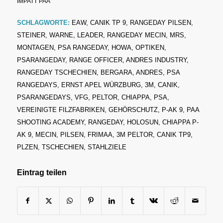
IMPATT PAA
SCHLAGWORTE:
EAW
,
CANIK TP 9
,
RANGEDAY PILSEN
,
STEINER
,
WARNE
,
LEADER
,
RANGEDAY MECIN
,
MRS
,
MONTAGEN
,
PSA RANGEDAY
,
HOWA
,
OPTIKEN
,
PSARANGEDAY
,
RANGE OFFICER
,
ANDRES INDUSTRY
,
RANGEDAY TSCHECHIEN
,
BERGARA
,
ANDRES
,
PSA
RANGEDAYS
,
ERNST APEL WÜRZBURG
,
3M
,
CANIK
,
PSARANGEDAYS
,
VFG
,
PELTOR
,
CHIAPPA
,
PSA
,
VEREINIGTE FILZFABRIKEN
,
GEHÖRSCHUTZ
,
P-AK 9
,
PAA
SHOOTING ACADEMY
,
RANGEDAY
,
HOLOSUN
,
CHIAPPA P-
AK 9
,
MECIN
,
PILSEN
,
FRIMAA
,
3M PELTOR
,
CANIK TP9
,
PLZEN
,
TSCHECHIEN
,
STAHLZIELE
Eintrag teilen