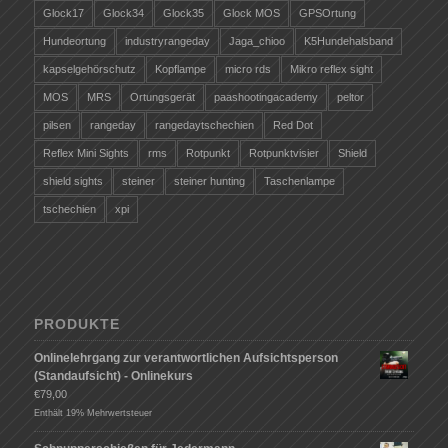
Glock17
Glock34
Glock35
Glock MOS
GPSOrtung
Hundeortung
industryrangeday
Jaga_chioo
K5Hundehalsband
kapselgehörschutz
Kopflampe
micro rds
Mikro reflex sight
MOS
MRS
Ortungsgerät
paashootingacademy
peltor
pilsen
rangeday
rangedaytschechien
Red Dot
Reflex Mini Sights
rms
Rotpunkt
Rotpunktvisier
Shield
shield sights
steiner
steiner hunting
Taschenlampe
tschechien
xpi
PRODUKTE
Onlinelehrgang zur verantwortlichen Aufsichtsperson
(Standaufsicht) - Onlinekurs
€
79,00
Enthält 19% Mehrwertsteuer