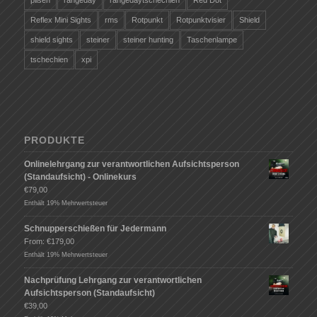
pilsen
rangeday
rangedaytschechien
Red Dot
Reflex Mini Sights
rms
Rotpunkt
Rotpunktvisier
Shield
shield sights
steiner
steiner hunting
Taschenlampe
tschechien
xpi
PRODUKTE
Onlinelehrgang zur verantwortlichen Aufsichtsperson
(Standaufsicht) - Onlinekurs
€
79,00
Enthält 19% Mehrwertsteuer
Schnupperschießen für Jedermann
From:
€
179,00
Enthält 19% Mehrwertsteuer
Nachprüfung Lehrgang zur verantwortlichen
Aufsichtsperson (Standaufsicht)
€
39,00