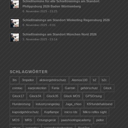
Schießtermine für alle Schießtrainings am Standort
Philippsburg 2026 Baden Württemberg
6. November 2025 - 23:25
Schießtrainings am Standort Winkerling Regensburg 2026
6. November 2025 - 0:01
Schießtrainings am Standort München Nord 2026
3. November 2025 - 23:14
SCHLAGWÖRTER
3m
3mpeltor
aktivergehörschutz
Atemos100
b2
b2c
comtac
earprotection
Fenix
Garmin
gehörschutz
Glock
Glock17
Glock34
Glock35
Glock MOS
GPSOrtung
Hundeortung
industryrangeday
Jaga_chioo
K5Hundehalsband
kapselgehörschutz
Kopflampe
micro rds
Mikro reflex sight
MOS
MRS
Ortungsgerät
paashootingacademy
peltor