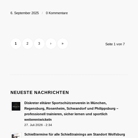
6. September 2025
/
0 Kommentare
1
2
3
›
»
Seite 1 von 7
NEUESTE NACHRICHTEN
Diskreter elitärer Sportschützenverein in München,
Regensburg, Rosenheim, Schwandorf und Philippsburg –
professionell trainieren, sicher lernen und sportlich
weiterentwickeln
27. Juli 2026 - 2:34
Schießtermine für alle Schießtrainings am Standort Wolfsburg