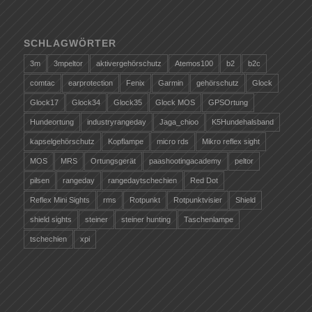
SCHLAGWÖRTER
3m
3mpeltor
aktivergehörschutz
Atemos100
b2
b2c
comtac
earprotection
Fenix
Garmin
gehörschutz
Glock
Glock17
Glock34
Glock35
Glock MOS
GPSOrtung
Hundeortung
industryrangeday
Jaga_chioo
K5Hundehalsband
kapselgehörschutz
Kopflampe
micro rds
Mikro reflex sight
MOS
MRS
Ortungsgerät
paashootingacademy
peltor
pilsen
rangeday
rangedaytschechien
Red Dot
Reflex Mini Sights
rms
Rotpunkt
Rotpunktvisier
Shield
shield sights
steiner
steiner hunting
Taschenlampe
tschechien
xpi