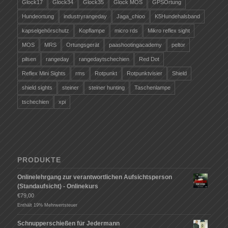
Glock17
Glock34
Glock35
Glock MOS
GPSOrtung
Hundeortung
industryrangeday
Jaga_chioo
K5Hundehalsband
kapselgehörschutz
Kopflampe
micro rds
Mikro reflex sight
MOS
MRS
Ortungsgerät
paashootingacademy
peltor
pilsen
rangeday
rangedaytschechien
Red Dot
Reflex Mini Sights
rms
Rotpunkt
Rotpunktvisier
Shield
shield sights
steiner
steiner hunting
Taschenlampe
tschechien
xpi
PRODUKTE
Onlinelehrgang zur verantwortlichen Aufsichtsperson
(Standaufsicht) - Onlinekurs
€
79,00
Enthält 19% Mehrwertsteuer
Schnupperschießen für Jedermann