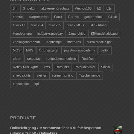
3m
3mpeltor
aktivergehörschutz
Atemos100
b2
b2c
comtac
earprotection
Fenix
Garmin
gehörschutz
Glock
Glock17
Glock34
Glock35
Glock MOS
GPSOrtung
Hundeortung
industryrangeday
Jaga_chioo
K5Hundehalsband
kapselgehörschutz
Kopflampe
micro rds
Mikro reflex sight
MOS
MRS
Ortungsgerät
paashootingacademy
peltor
pilsen
rangeday
rangedaytschechien
Red Dot
Reflex Mini Sights
rms
Rotpunkt
Rotpunktvisier
Shield
shield sights
steiner
steiner hunting
Taschenlampe
tschechien
xpi
PRODUKTE
Onlinelehrgang zur verantwortlichen Aufsichtsperson
(Standaufsicht) - Onlinekurs