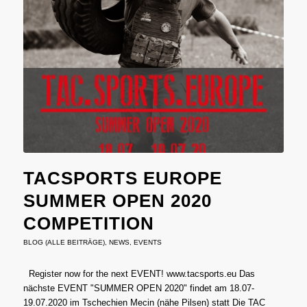
TACSPORTS EUROPE
SUMMER OPEN 2020
COMPETITION
BLOG (ALLE BEITRÄGE)
,
NEWS
,
EVENTS
Register now for the next EVENT! www.tacsports.eu Das
nächste EVENT "SUMMER OPEN 2020" findet am 18.07-
19.07.2020 im Tschechien Mecin (nähe Pilsen) statt Die TAC