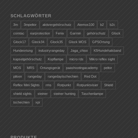
SCHLAGWÖRTER
3m
3mpeltor
aktivergehörschutz
Atemos100
b2
b2c
comtac
earprotection
Fenix
Garmin
gehörschutz
Glock
Glock17
Glock34
Glock35
Glock MOS
GPSOrtung
Hundeortung
industryrangeday
Jaga_chioo
K5Hundehalsband
kapselgehörschutz
Kopflampe
micro rds
Mikro reflex sight
MOS
MRS
Ortungsgerät
paashootingacademy
peltor
pilsen
rangeday
rangedaytschechien
Red Dot
Reflex Mini Sights
rms
Rotpunkt
Rotpunktvisier
Shield
shield sights
steiner
steiner hunting
Taschenlampe
tschechien
xpi
PRODUKTE