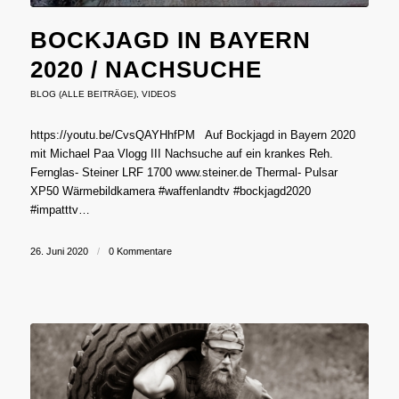
BOCKJAGD IN BAYERN
2020 / NACHSUCHE
BLOG (ALLE BEITRÄGE)
,
VIDEOS
https://youtu.be/CvsQAYHhfPM Auf Bockjagd in Bayern 2020
mit Michael Paa Vlogg III Nachsuche auf ein krankes Reh.
Fernglas- Steiner LRF 1700 www.steiner.de Thermal- Pulsar
XP50 Wärmebildkamera #waffenlandtv #bockjagd2020
#impatttv…
26. Juni 2020
/
0 Kommentare