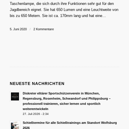
Taschenlampe, die sich durch ihre Funktionen sehr gut für den
Jagdbereich eignet. Sie hat 650 Lumen und eine Leuchtweite von
bis zu 650 Metern. Sie ist ca. 170mm lang und hat eine…
5. Juni 2020
/
2 Kommentare
NEUESTE NACHRICHTEN
Diskreter elitärer Sportschützenverein in München,
Regensburg, Rosenheim, Schwandorf und Philippsburg –
professionell trainieren, sicher lernen und sportlich
weiterentwickeln
27. Juli 2026 - 2:34
Schießtermine für alle Schießtrainings am Standort Wolfsburg
2026