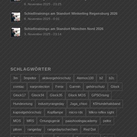
6. November 2025 - 23:25
Schießtrainings am Standort Winkerling Regensburg 2026
6. November 2025 - 0:01
Schießtrainings am Standort München Nord 2026
3. November 2025 - 23:14
SCHLAGWÖRTER
3m
3mpeltor
aktivergehörschutz
Atemos100
b2
b2c
comtac
earprotection
Fenix
Garmin
gehörschutz
Glock
Glock17
Glock34
Glock35
Glock MOS
GPSOrtung
Hundeortung
industryrangeday
Jaga_chioo
K5Hundehalsband
kapselgehörschutz
Kopflampe
micro rds
Mikro reflex sight
MOS
MRS
Ortungsgerät
paashootingacademy
peltor
pilsen
rangeday
rangedaytschechien
Red Dot