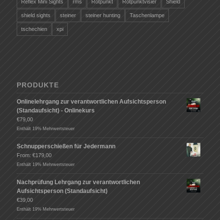
Reflex Mini Sights
rms
Rotpunkt
Rotpunktvisier
Shield
shield sights
steiner
steiner hunting
Taschenlampe
tschechien
xpi
PRODUKTE
Onlinelehrgang zur verantwortlichen Aufsichtsperson
(Standaufsicht) - Onlinekurs
€
79,00
Enthält 19% Mehrwertsteuer
Schnupperschießen für Jedermann
From:
€
179,00
Enthält 19% Mehrwertsteuer
Nachprüfung Lehrgang zur verantwortlichen
Aufsichtsperson (Standaufsicht)
€
39,00
Enthält 19% Mehrwertsteuer