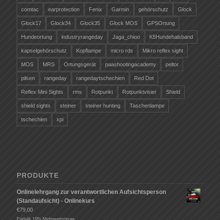
comtac
earprotection
Fenix
Garmin
gehörschutz
Glock
Glock17
Glock34
Glock35
Glock MOS
GPSOrtung
Hundeortung
industryrangeday
Jaga_chioo
K5Hundehalsband
kapselgehörschutz
Kopflampe
micro rds
Mikro reflex sight
MOS
MRS
Ortungsgerät
paashootingacademy
peltor
pilsen
rangeday
rangedaytschechien
Red Dot
Reflex Mini Sights
rms
Rotpunkt
Rotpunktvisier
Shield
shield sights
steiner
steiner hunting
Taschenlampe
tschechien
xpi
PRODUKTE
Onlinelehrgang zur verantwortlichen Aufsichtsperson
(Standaufsicht) - Onlinekurs
€
79,00
Enthält 19% Mehrwertsteuer