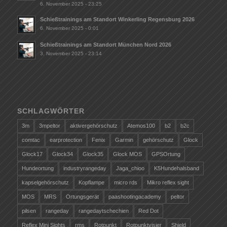
6. November 2025 - 23:25
Schießtrainings am Standort Winkerling Regensburg 2026
6. November 2025 - 0:01
Schießtrainings am Standort München Nord 2026
3. November 2025 - 23:14
SCHLAGWÖRTER
3m
3mpeltor
aktivergehörschutz
Atemos100
b2
b2c
comtac
earprotection
Fenix
Garmin
gehörschutz
Glock
Glock17
Glock34
Glock35
Glock MOS
GPSOrtung
Hundeortung
industryrangeday
Jaga_chioo
K5Hundehalsband
kapselgehörschutz
Kopflampe
micro rds
Mikro reflex sight
MOS
MRS
Ortungsgerät
paashootingacademy
peltor
pilsen
rangeday
rangedaytschechien
Red Dot
Reflex Mini Sights
rms
Rotpunkt
Rotpunktvisier
Shield