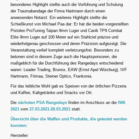
besonderes Highlight stellte auch die Vorführung und Schulung
der Traumabandage der Firma Hartmann durch einen
anwesenden Notarzt. Ein weiteres Highlight stellte die
Schießkunst von Michael Paa dar: Er hat die beiden vorgestellten
Pistolen ProTuning Taipan 9mm Luger und Canik TP9 Combat
Elite 9mm Luger auf 100 Meter auf ein Stahlziel präzise und
wiederholgenau geschossen und deren Präzision aufgezeigt. Die
Veranstaltung verlief komplett verletzungsfrei. Besonders zu
betonen sind in diesem Zuge auch die Hauptsponsoren, die
maßgeblich für die Durchführung des Rangedays entscheidend
waren: Leader Trading, Brunox, EAW (Ernst Apel Würzburg), IVF
Hartmann, Frimaa, Steiner Optics, Frankonia.
Für das leibliche Wohl gab es Speisen von der örtlichen Pizzeria
und Kaffee, Kaltgetränke und Snacks vor Ort.
Die
nächsten PSA Rangedays
finden im Anschluss an die
IWA
2021
vom
27.03.2021-28.03.2021
statt.
Übersicht über die Waffen und Produkte, die getestet werden
konnten:
Hersteller: