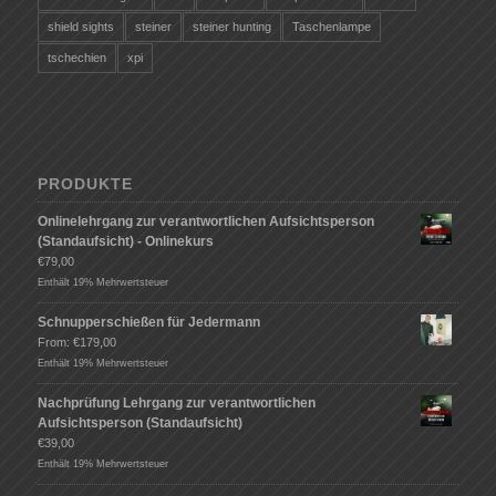
shield sights
steiner
steiner hunting
Taschenlampe
tschechien
xpi
PRODUKTE
Onlinelehrgang zur verantwortlichen Aufsichtsperson
(Standaufsicht) - Onlinekurs
€
79,00
Enthält 19% Mehrwertsteuer
Schnupperschießen für Jedermann
From:
€
179,00
Enthält 19% Mehrwertsteuer
Nachprüfung Lehrgang zur verantwortlichen
Aufsichtsperson (Standaufsicht)
€
39,00
Enthält 19% Mehrwertsteuer