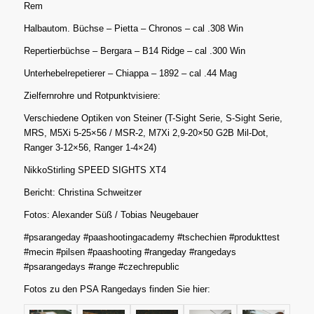
Rem
Halbautom. Büchse – Pietta – Chronos – cal .308 Win
Repertierbüchse – Bergara – B14 Ridge – cal .300 Win
Unterhebelrepetierer – Chiappa – 1892 – cal .44 Mag
Zielfernrohre und Rotpunktvisiere:
Verschiedene Optiken von Steiner (T-Sight Serie, S-Sight Serie,
MRS, M5Xi 5-25×56 / MSR-2, M7Xi 2,9-20×50 G2B Mil-Dot,
Ranger 3-12×56, Ranger 1-4×24)
NikkoStirling SPEED SIGHTS XT4
Bericht: Christina Schweitzer
Fotos: Alexander Süß / Tobias Neugebauer
#psarangeday #paashootingacademy #tschechien #produkttest
#mecin #pilsen #paashooting #rangeday #rangedays
#psarangedays #range #czechrepublic
Fotos zu den PSA Rangedays finden Sie hier: