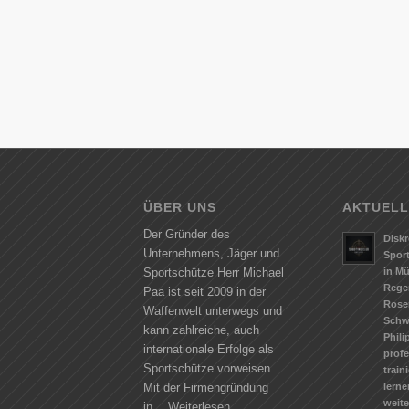
ÜBER UNS
AKTUELL
Der Gründer des
Diskr
Unternehmens, Jäger und
Spor
in M
Sportschütze Herr Michael
Rege
Paa ist seit 2009 in der
Rose
Waffenwelt unterwegs und
Schw
kann zahlreiche, auch
Phili
internationale Erfolge als
profe
Sportschütze vorweisen.
train
lerne
Mit der Firmengründung
weit
in…
Weiterlesen