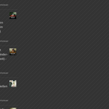
rtsteuer
hen
on
)
rtsteuer
t
inder-
it) -
rtsteuer
ießen
n
rtsteuer