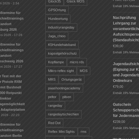
Glock35
Glock MOS
li 2026 - 2:34
Enthält 19% Mehrwe
GPSOrtung
ßtermine für
Nachprüfung
Schießtrainings
Hundeortung
Lehrgang zur
tandort
industryrangeday
verantwortlic
sburg 2026
Aufsichtspers
uni 2026 - 17:28
Jaga_chioo
(Standaufsicht
ßtermine für
K5Hundehalsband
€
39,00
Schießtrainings
Enthält 19% Mehrwe
kapselgehörschutz
tandort
nschweig 2026
Kopflampe
micro rds
Jugendaufsich
uni 2026 - 17:27
(Eignung zur K
Mikro reflex sight
MOS
und Jugendarbe
r Test mit der
MRS
Ortungsgerät
Onlinekurs
r Pistole RXM
€
79,00
mit Bushnell
paashootingacademy
300 Rotpunkt
Enthält 19% Mehrwe
peltor
pilsen
irekter
agemöglichkeit
Gutschein
rangeday
 Adapterplatten
Schnuppersch
rangedaytschechien
i 2026 - 22:23
für Jederman
€
239,00
Red Dot
ßtermine für
Enthält 19% Mehrwe
Schießtrainings
Reflex Mini Sights
rms
andort Berlin