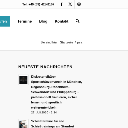
Tel: +49 (89) 41141157
ufen
Termine
Blog
Kontakt
Sie sind hier:
Startseite
/
psa
NEUESTE NACHRICHTEN
Diskreter elitärer
Sportschützenverein in München,
Regensburg, Rosenheim,
Schwandorf und Philippsburg –
professionell trainieren, sicher
lernen und sportlich
weiterentwickeln
27. Juli 2026 - 2:34
Schießtermine für alle
Schießtrainings am Standort