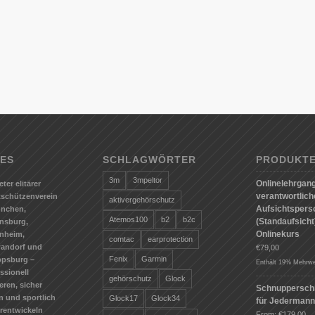
ES
SCHLAGWÖRTER
PRODUKT
3m
3mpeltor
Onlinelehrgang
eter elitärer
verantwortlic
tschützenverein
aktivergehörschutz
Aufsichtspers
ünchen,
Atemos100
b2
b2c
(Standaufsicht)
nsburg,
Onlinekurs
nheim,
comtac
earprotection
andorf und
€
79,00
Fenix
Garmin
ppsburg –
Enthält 19% Mehrwe
ssionell
gehörschutz
Glock
ieren, sicher
Schnuppersch
n und sportlich
Glock17
Glock34
für Jederman
erentwickeln
From:
€
179,00