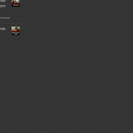
nde
tzen
rtsteuer
nde