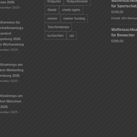
Waffensachku
Rotpunkt
Rotpunktvisier
see 2026
für Sportschü
ovember 2025 -
Shield
shield sights
€
249,00
steiner
steiner hunting
Enthält 19% Mehrwe
ßtermine für
Taschenlampe
Schießtrainings
Waffensachku
tandort
für Bewacher
tschechien
xpi
ippsburg 2026
€
399,00
n Württemberg
vember 2025 -
eßtrainings am
ort Winkerling
nsburg 2026
vember 2025 -
eßtrainings am
dort München
 2026
vember 2025 -