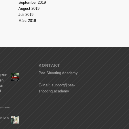
September 2019
August 2019
Juli 2019
März 2019
E
KONTAKT
Paa Shooting Academy
 zur
hen
E-Mail: support@paa-
on
 -
shooting.academy
rtsteuer
ießen
n