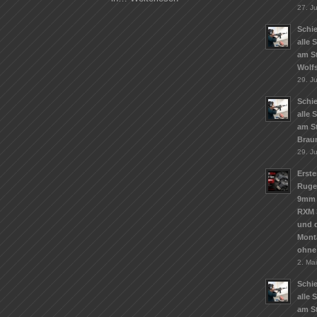
27. Ju
Schie
alle 
am S
Wolf
29. J
Schie
alle 
am S
Brau
29. J
Erste
Ruge
9mm 
RXM 
und d
Mont
ohne
2. Ma
Schie
alle 
am St