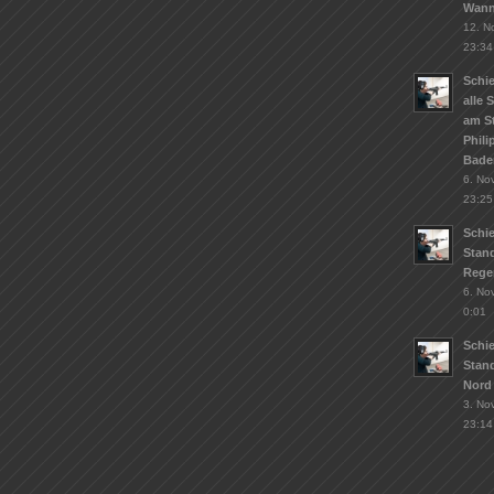
Wann
12. N
23:34
Schie
alle 
am S
Phil
Bade
6. No
23:25
Schi
Stand
Rege
6. No
0:01
Schi
Stan
Nord
3. No
23:14