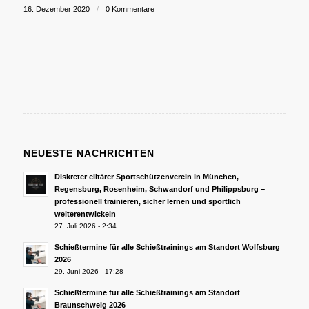
16. Dezember 2020
/
0 Kommentare
NEUESTE NACHRICHTEN
Diskreter elitärer Sportschützenverein in München,
Regensburg, Rosenheim, Schwandorf und Philippsburg –
professionell trainieren, sicher lernen und sportlich
weiterentwickeln
27. Juli 2026 - 2:34
Schießtermine für alle Schießtrainings am Standort Wolfsburg
2026
29. Juni 2026 - 17:28
Schießtermine für alle Schießtrainings am Standort
Braunschweig 2026