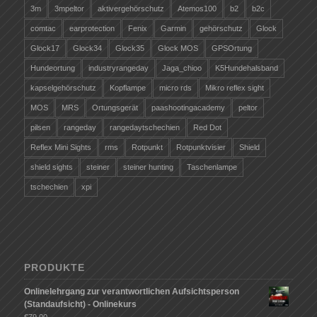
3m
3mpeltor
aktivergehörschutz
Atemos100
b2
b2c
comtac
earprotection
Fenix
Garmin
gehörschutz
Glock
Glock17
Glock34
Glock35
Glock MOS
GPSOrtung
Hundeortung
industryrangeday
Jaga_chioo
K5Hundehalsband
kapselgehörschutz
Kopflampe
micro rds
Mikro reflex sight
MOS
MRS
Ortungsgerät
paashootingacademy
peltor
pilsen
rangeday
rangedaytschechien
Red Dot
Reflex Mini Sights
rms
Rotpunkt
Rotpunktvisier
Shield
shield sights
steiner
steiner hunting
Taschenlampe
tschechien
xpi
PRODUKTE
Onlinelehrgang zur verantwortlichen Aufsichtsperson
(Standaufsicht) - Onlinekurs