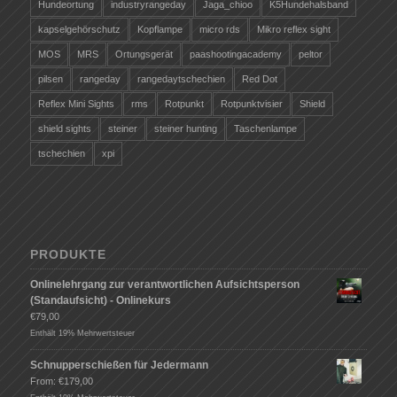
Hundeortung
industryrangeday
Jaga_chioo
K5Hundehalsband
kapselgehörschutz
Kopflampe
micro rds
Mikro reflex sight
MOS
MRS
Ortungsgerät
paashootingacademy
peltor
pilsen
rangeday
rangedaytschechien
Red Dot
Reflex Mini Sights
rms
Rotpunkt
Rotpunktvisier
Shield
shield sights
steiner
steiner hunting
Taschenlampe
tschechien
xpi
PRODUKTE
Onlinelehrgang zur verantwortlichen Aufsichtsperson
(Standaufsicht) - Onlinekurs
€
79,00
Enthält 19% Mehrwertsteuer
Schnupperschießen für Jedermann
From:
€
179,00