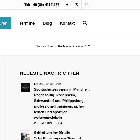
Tel: +49 (89) 41141157
ufen
Termine
Blog
Kontakt
Sie sind hier:
Startseite
/
Fero D12
NEUESTE NACHRICHTEN
Diskreter elitärer
Sportschützenverein in München,
Regensburg, Rosenheim,
Schwandorf und Philippsburg –
professionell trainieren, sicher
lernen und sportlich
weiterentwickeln
27. Juli 2026 - 2:34
Schießtermine für alle
Schießtrainings am Standort