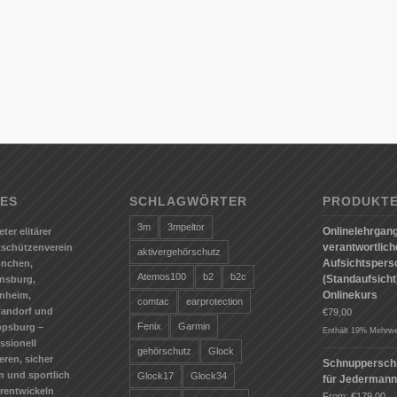
ES
SCHLAGWÖRTER
PRODUKT
3m
3mpeltor
Onlinelehrgang
eter elitärer
verantwortlic
tschützenverein
aktivergehörschutz
Aufsichtspers
ünchen,
Atemos100
b2
b2c
(Standaufsicht)
nsburg,
Onlinekurs
nheim,
comtac
earprotection
andorf und
€
79,00
Fenix
Garmin
ppsburg –
Enthält 19% Mehrwe
ssionell
gehörschutz
Glock
ieren, sicher
Schnuppersch
n und sportlich
Glock17
Glock34
für Jederman
erentwickeln
From:
€
179,00