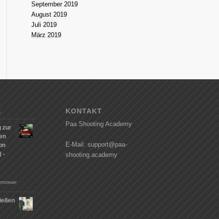
September 2019
August 2019
Juli 2019
März 2019
E
KONTAKT
Paa Shooting Academy
 zur
hen
E-Mail: support@paa-
on
 -
shooting.academy
rtsteuer
ießen
n