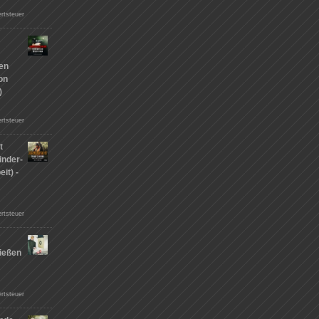
rtsteuer
hen
on
)
rtsteuer
t
inder-
it) -
rtsteuer
ießen
n
rtsteuer