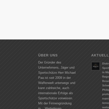
ÜBER UNS
AKTUELL
Der Gründer des
Diskr
Unternehmens, Jäger und
Spor
in M
Sportschütze Herr Michael
Rege
Paa ist seit 2009 in der
Rose
Waffenwelt unterwegs und
Schw
kann zahlreiche, auch
Phili
internationale Erfolge als
profe
Sportschütze vorweisen.
train
lerne
Mit der Firmengründung
weit
in…
Weiterlesen