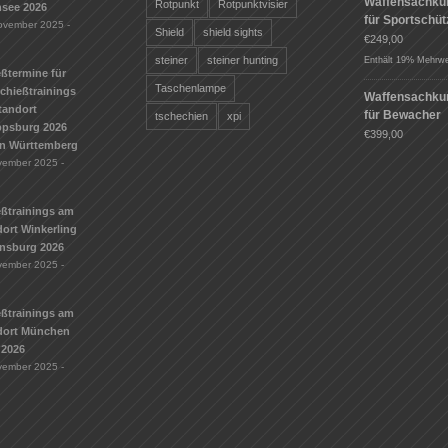
Waffensachku
Rotpunkt
Rotpunktvisier
see 2026
für Sportschü
ovember 2025 -
Shield
shield sights
€
249,00
steiner
steiner hunting
Enthält 19% Mehrwe
ßtermine für
Taschenlampe
Schießtrainings
Waffensachku
tandort
für Bewacher
tschechien
xpi
ippsburg 2026
€
399,00
n Württemberg
vember 2025 -
eßtrainings am
ort Winkerling
nsburg 2026
vember 2025 -
eßtrainings am
dort München
 2026
vember 2025 -