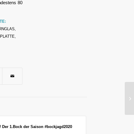
ndestens 80
TE:
RNGLAS
,
HPLATTE
,
In
(F
/ Der 1.Bock der Saison #bockjagd2020