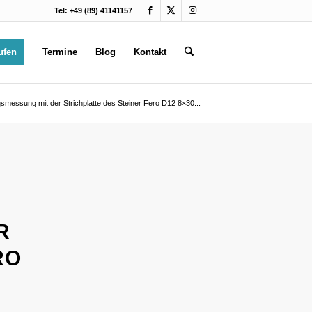
Tel: +49 (89) 41141157
ufen
Termine
Blog
Kontakt
smessung mit der Strichplatte des Steiner Fero D12 8×30...
R
RO