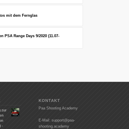
tos mit dem Fernglas
 den PSA Range Days 9/2020 (11.07-
E
KONTAKT
Paa Shooting Academy
 zur
hen
E-Mail: support@paa-
on
 -
shooting.academy