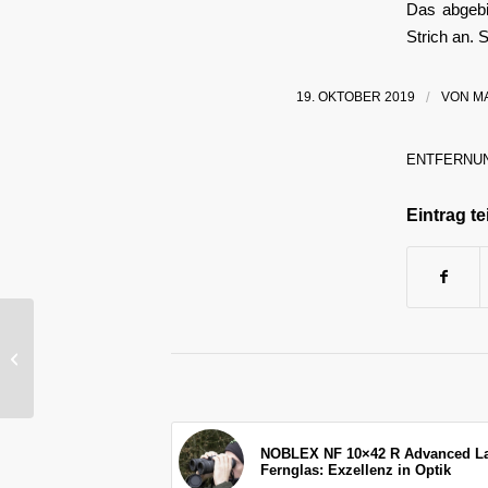
Das abgebi
Strich an. 
19. OKTOBER 2019
/
VON
M
ENTFERNU
Eintrag te
Auf den roten Punkt
gebracht: Steiner MRS
„MICRO REFLEX
SIGHT“
NOBLEX NF 10×42 R Advanced La
Fernglas: Exzellenz in Optik