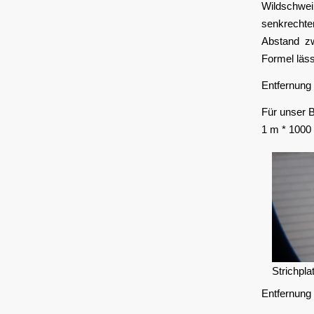
Wildschwein
senkrechte
Abstand zw
Formel läs
Entfernung 
Für unser B
1 m * 1000 
Strichpla
Entfernung