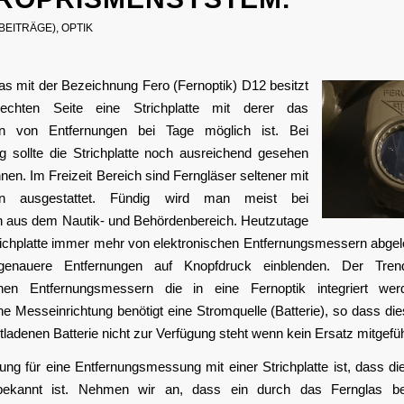
 BEITRÄGE)
,
OPTIK
as mit der Bezeichnung Fero (Fernoptik) D12 besitzt
echten Seite eine Strichplatte mit derer das
en von Entfernungen bei Tage möglich ist. Bei
sollte die Strichplatte noch ausreichend gesehen
en. Im Freizeit Bereich sind Ferngläser seltener mit
tten ausgestattet. Fündig wird man meist bei
n aus dem Nautik- und Behördenbereich. Heutzutage
trichplatte immer mehr von elektronischen Entfernungsmessern abgel
genauere Entfernungen auf Knopfdruck einblenden. Der Tre
chen Entfernungsmessern die in eine Fernoptik integriert we
he Messeinrichtung benötigt eine Stromquelle (Batterie), so dass di
ntladenen Batterie nicht zur Verfügung steht wenn kein Ersatz mitgefü
ng für eine Entfernungsmessung mit einer Strichplatte ist, dass di
bekannt ist. Nehmen wir an, dass ein durch das Fernglas be