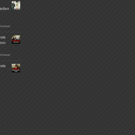
ießen
n
rtsteuer
nde
tzen
rtsteuer
nde