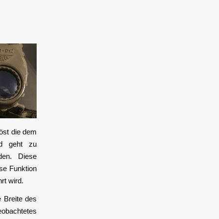
öst die dem
nd geht zu
rden. Diese
ese Funktion
hrt wird.
e Breite des
obachtetes