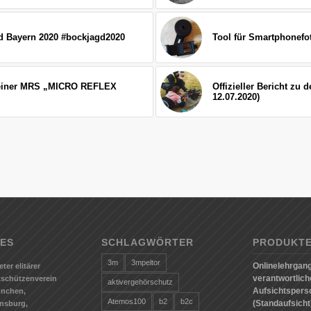
gd Bayern 2020 #bockjagd2020
Tool für Smartphonefo
Steiner MRS „MICRO REFLEX
Offizieller Bericht zu
12.07.2020)
ES
SCHLAGWÖRTER
PRODUKT
3m
3mpeltor
Onlinelehrgang
eter elitärer
verantwortlic
tschützenverein
aktivergehörschutz
Aufsichtspers
ünchen,
Atemos100
b2
b2c
(Standaufsicht)
nsburg,