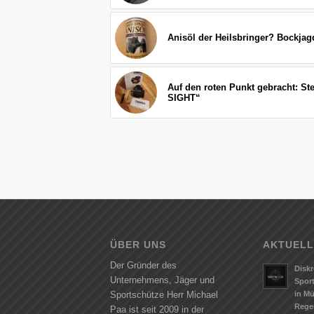
Anisöl der Heilsbringer? Bockja
Auf den roten Punkt gebracht: 
SIGHT“
ÜBER UNS
AKTUELL
Der Gründer des
Diskr
Unternehmens, Jäger und
Spor
in M
Sportschütze Herr Michael
Rege
Paa ist seit 2009 in der