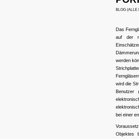
BLOG (ALLE
Das Ferngl
auf der r
Einschätz
Dämmerung 
werden könn
Strichpla
Ferngläser
wird die S
Benutzer 
elektronis
elektronisc
bei einer e
Voraussetzu
Objektes 