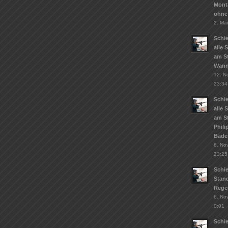
Mont
ohne
2. Ma
Schie
alle 
am St
Wann
12. N
23:34
Schie
alle 
am S
Phil
Bade
6. No
23:25
Schi
Stand
Rege
6. No
0:01
Schi