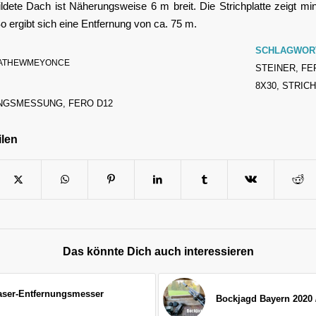
ldete Dach ist Näherungsweise 6 m breit. Die Strichplatte zeigt mi
So ergibt sich eine Entfernung von ca. 75 m.
SCHLAGWOR
ATHEWMEYONCE
STEINER
,
FE
8X30
,
STRIC
NGSMESSUNG
,
FERO D12
ilen
Das könnte Dich auch interessieren
ser-Entfernungsmesser
Bockjagd Bayern 2020 