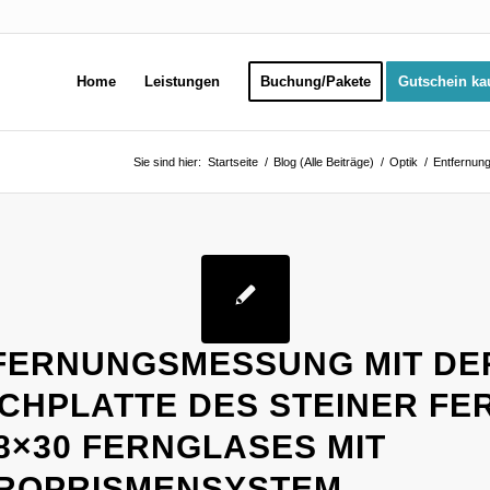
Home
Leistungen
Buchung/Pakete
Gutschein ka
Sie sind hier:
Startseite
/
Blog (Alle Beiträge)
/
Optik
/
Entfernung
FERNUNGSMESSUNG MIT DE
ICHPLATTE DES STEINER FE
8×30 FERNGLASES MIT
ROPRISMENSYSTEM.