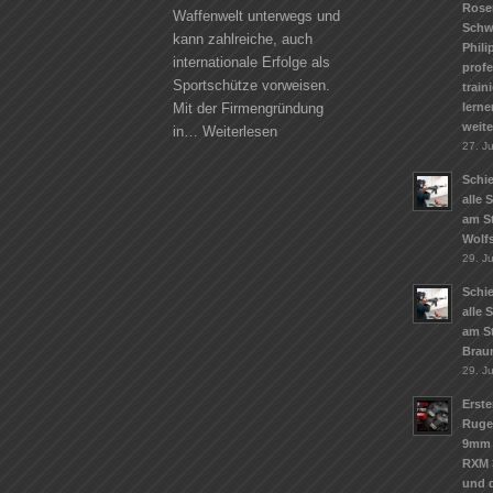
Rose
Waffenwelt unterwegs und
Schw
kann zahlreiche, auch
Phili
internationale Erfolge als
profe
Sportschütze vorweisen.
train
lerne
Mit der Firmengründung
weit
in…
Weiterlesen
27. Ju
Schie
alle 
am S
Wolf
29. J
Schie
alle 
am S
Brau
29. J
Erste
Ruge
9mm 
RXM 
und d