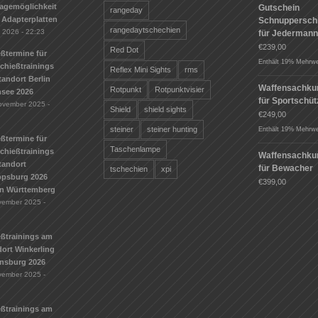
agemöglichkeit
Gutschein
rangeday
 Adapterplatten
Schnuppersch
rangedaytschechien
i 2026 - 22:23
für Jederman
€
239,00
Red Dot
ßtermine für
Enthält 19% Mehrwe
Schießtrainings
Reflex Mini Sights
rms
andort Berlin
Waffensachku
Rotpunkt
Rotpunktvisier
see 2026
für Sportschü
ovember 2025 -
Shield
shield sights
€
249,00
steiner
steiner hunting
Enthält 19% Mehrwe
ßtermine für
Taschenlampe
Schießtrainings
Waffensachku
tandort
für Bewacher
tschechien
xpi
ippsburg 2026
€
399,00
n Württemberg
vember 2025 -
eßtrainings am
ort Winkerling
nsburg 2026
vember 2025 -
eßtrainings am