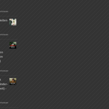
rtsteuer
ießen
n
rtsteuer
hen
on
)
rtsteuer
t
inder-
it) -
rtsteuer