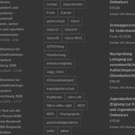
Onlinekurs
nheim,
comtac
earprotection
andorf und
€
79,00
Fenix
Garmin
ppsburg –
Enthält 19% Mehrwe
ssionell
gehörschutz
Glock
ieren, sicher
Schnuppersch
n und sportlich
Glock17
Glock34
für Jederman
erentwickeln
From:
€
179,00
Glock35
Glock MOS
li 2026 - 2:34
Enthält 19% Mehrwe
GPSOrtung
ßtermine für
Nachprüfung
Schießtrainings
Hundeortung
Lehrgang zur
tandort
industryrangeday
verantwortlic
sburg 2026
Aufsichtspers
uni 2026 - 17:28
Jaga_chioo
(Standaufsicht
ßtermine für
K5Hundehalsband
€
39,00
Schießtrainings
Enthält 19% Mehrwe
kapselgehörschutz
tandort
nschweig 2026
Kopflampe
micro rds
Jugendaufsich
uni 2026 - 17:27
(Eignung zur K
Mikro reflex sight
MOS
und Jugendarbe
r Test mit der
MRS
Ortungsgerät
Onlinekurs
r Pistole RXM
€
79,00
mit Bushnell
paashootingacademy
300 Rotpunkt
Enthält 19% Mehrwe
peltor
pilsen
irekter