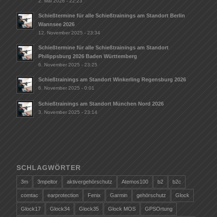
2. Mai 2026 - 22:23
Schießtermine für alle Schießtrainings am Standort Berlin
Wannsee 2026
12. November 2025 - 23:34
Schießtermine für alle Schießtrainings am Standort
Philippsburg 2026 Baden Württemberg
6. November 2025 - 23:25
Schießtrainings am Standort Winkerling Regensburg 2026
6. November 2025 - 0:01
Schießtrainings am Standort München Nord 2026
3. November 2025 - 23:14
SCHLAGWÖRTER
3m
3mpeltor
aktivergehörschutz
Atemos100
b2
b2c
comtac
earprotection
Fenix
Garmin
gehörschutz
Glock
Glock17
Glock34
Glock35
Glock MOS
GPSOrtung