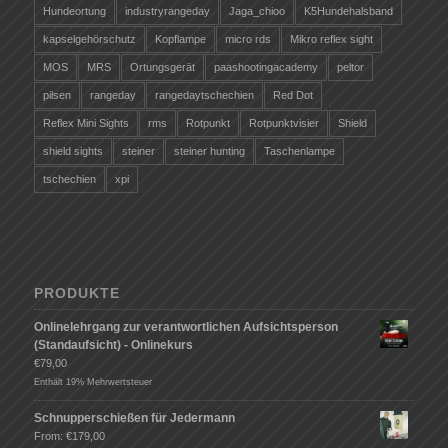
Hundeortung
industryrangeday
Jaga_chioo
K5Hundehalsband
kapselgehörschutz
Kopflampe
micro rds
Mikro reflex sight
MOS
MRS
Ortungsgerät
paashootingacademy
peltor
pilsen
rangeday
rangedaytschechien
Red Dot
Reflex Mini Sights
rms
Rotpunkt
Rotpunktvisier
Shield
shield sights
steiner
steiner hunting
Taschenlampe
tschechien
xpi
PRODUKTE
Onlinelehrgang zur verantwortlichen Aufsichtsperson
(Standaufsicht) - Onlinekurs
€
79,00
Enthält 19% Mehrwertsteuer
Schnupperschießen für Jedermann
From:
€
179,00