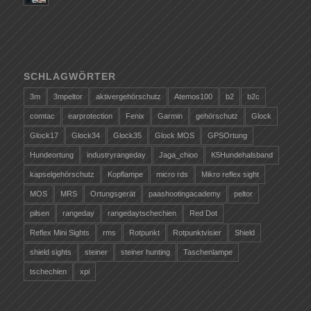
SCHLAGWÖRTER
3m
3mpeltor
aktivergehörschutz
Atemos100
b2
b2c
comtac
earprotection
Fenix
Garmin
gehörschutz
Glock
Glock17
Glock34
Glock35
Glock MOS
GPSOrtung
Hundeortung
industryrangeday
Jaga_chioo
K5Hundehalsband
kapselgehörschutz
Kopflampe
micro rds
Mikro reflex sight
MOS
MRS
Ortungsgerät
paashootingacademy
peltor
pilsen
rangeday
rangedaytschechien
Red Dot
Reflex Mini Sights
rms
Rotpunkt
Rotpunktvisier
Shield
shield sights
steiner
steiner hunting
Taschenlampe
tschechien
xpi