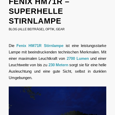
FENIX HM71R –
SUPERHELLE
STIRNLAMPE
BLOG (ALLE BEITRÄGE)
,
OPTIK
,
GEAR
Die
Fenix HM71R Stirnlampe
ist eine leistungsstarke
Lampe mit beeindruckenden technischen Merkmalen. Mit
einer maximalen Leuchtkraft von
2700 Lumen
und einer
Leuchtweite von bis zu
230 Metern
sorgt sie für eine helle
Ausleuchtung und eine gute Sicht, selbst in dunklen
Umgebungen.