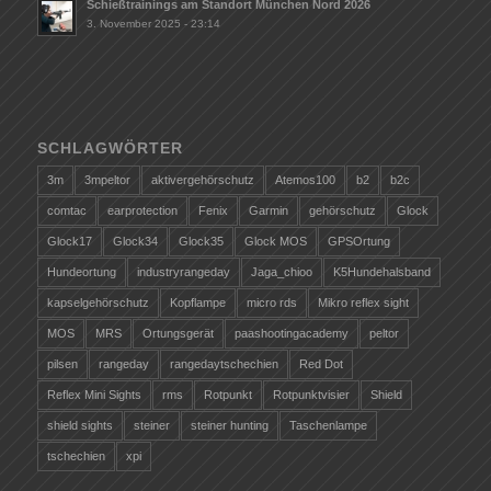
Schießtrainings am Standort München Nord 2026
3. November 2025 - 23:14
SCHLAGWÖRTER
3m
3mpeltor
aktivergehörschutz
Atemos100
b2
b2c
comtac
earprotection
Fenix
Garmin
gehörschutz
Glock
Glock17
Glock34
Glock35
Glock MOS
GPSOrtung
Hundeortung
industryrangeday
Jaga_chioo
K5Hundehalsband
kapselgehörschutz
Kopflampe
micro rds
Mikro reflex sight
MOS
MRS
Ortungsgerät
paashootingacademy
peltor
pilsen
rangeday
rangedaytschechien
Red Dot
Reflex Mini Sights
rms
Rotpunkt
Rotpunktvisier
Shield
shield sights
steiner
steiner hunting
Taschenlampe
tschechien
xpi