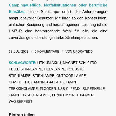
Campingausflüge, Notfallsituationen oder berufliche
Einsätze,
diese Stirnlampe erfüllt die Anforderungen
anspruchsvoller Benutzer. Mit ihrer soliden Konstruktion,
einfachen Bedienung und herausragenden Leistung ist die
HM71R eine hervorragende Wahl für alle, die eine
zuverlässige und leistungsstarke Stirnlampe suchen.
18. JULI 2023
/
0 KOMMENTARE
/
VON
UPGRAYEDD
SCHLAGWORTE:
LITHIUM AKKU
,
MAGNETISCH
,
21700
,
HELLE STIRNLAMPE
,
HELMLAMPE
,
ROBUSTE
STIRNLAMPE
,
STIRNLAMPE
,
OUTDOOR LAMPE
,
FLASHLIGHT
,
CAMPINGGADGETS
,
LAMPE
,
TREKKINGLAMPE
,
FLOODER
,
USB-C
,
FENIX
,
SUPERHELLE
LAMPE
,
TASCHENLAMPE
,
FENIX HM71R
,
THROWER
,
WASSERFEST
Eintrag teilen