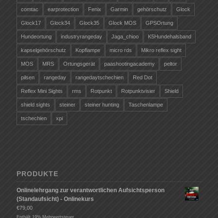
comtac
earprotection
Fenix
Garmin
gehörschutz
Glock
Glock17
Glock34
Glock35
Glock MOS
GPSOrtung
Hundeortung
industryrangeday
Jaga_chioo
K5Hundehalsband
kapselgehörschutz
Kopflampe
micro rds
Mikro reflex sight
MOS
MRS
Ortungsgerät
paashootingacademy
peltor
pilsen
rangeday
rangedaytschechien
Red Dot
Reflex Mini Sights
rms
Rotpunkt
Rotpunktvisier
Shield
shield sights
steiner
steiner hunting
Taschenlampe
tschechien
xpi
PRODUKTE
Onlinelehrgang zur verantwortlichen Aufsichtsperson
(Standaufsicht) - Onlinekurs
€
79,00
Enthält 19% Mehrwertsteuer