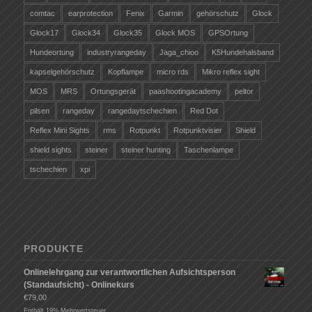
comtac
earprotection
Fenix
Garmin
gehörschutz
Glock
Glock17
Glock34
Glock35
Glock MOS
GPSOrtung
Hundeortung
industryrangeday
Jaga_chioo
K5Hundehalsband
kapselgehörschutz
Kopflampe
micro rds
Mikro reflex sight
MOS
MRS
Ortungsgerät
paashootingacademy
peltor
pilsen
rangeday
rangedaytschechien
Red Dot
Reflex Mini Sights
rms
Rotpunkt
Rotpunktvisier
Shield
shield sights
steiner
steiner hunting
Taschenlampe
tschechien
xpi
PRODUKTE
Onlinelehrgang zur verantwortlichen Aufsichtsperson
(Standaufsicht) - Onlinekurs
€
79,00
Enthält 19% Mehrwertsteuer