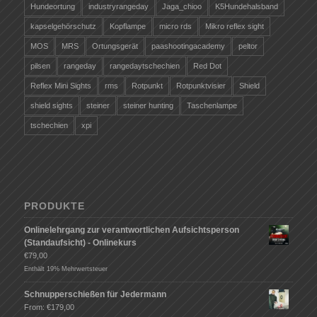
Hundeortung
industryrangeday
Jaga_chioo
K5Hundehalsband
kapselgehörschutz
Kopflampe
micro rds
Mikro reflex sight
MOS
MRS
Ortungsgerät
paashootingacademy
peltor
pilsen
rangeday
rangedaytschechien
Red Dot
Reflex Mini Sights
rms
Rotpunkt
Rotpunktvisier
Shield
shield sights
steiner
steiner hunting
Taschenlampe
tschechien
xpi
PRODUKTE
Onlinelehrgang zur verantwortlichen Aufsichtsperson
(Standaufsicht) - Onlinekurs
€
79,00
Enthält 19% Mehrwertsteuer
Schnupperschießen für Jedermann
From:
€
179,00