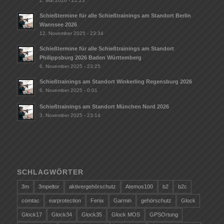
2. Mai 2026 - 22:23
Schießtermine für alle Schießtrainings am Standort Berlin
Wannsee 2026
12. November 2025 - 23:34
Schießtermine für alle Schießtrainings am Standort
Philippsburg 2026 Baden Württemberg
6. November 2025 - 23:25
Schießtrainings am Standort Winkerling Regensburg 2026
6. November 2025 - 0:01
Schießtrainings am Standort München Nord 2026
3. November 2025 - 23:14
SCHLAGWÖRTER
3m
3mpeltor
aktivergehörschutz
Atemos100
b2
b2c
comtac
earprotection
Fenix
Garmin
gehörschutz
Glock
Glock17
Glock34
Glock35
Glock MOS
GPSOrtung