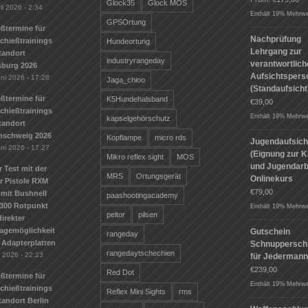
Glock35
Glock MOS
li 2026 - 2:34
Enthält 19% Mehrwe
GPSOrtung
ßtermine für
Nachprüfung
Schießtrainings
Hundeortung
Lehrgang zur
tandort
industryrangeday
verantwortlic
sburg 2026
Aufsichtspers
uni 2026 - 17:28
Jaga_chioo
(Standaufsicht
ßtermine für
K5Hundehalsband
€
39,00
Schießtrainings
Enthält 19% Mehrwe
kapselgehörschutz
tandort
nschweig 2026
Kopflampe
micro rds
Jugendaufsich
uni 2026 - 17:27
(Eignung zur K
Mikro reflex sight
MOS
und Jugendarbe
r Test mit der
MRS
Ortungsgerät
Onlinekurs
r Pistole RXM
€
79,00
mit Bushnell
paashootingacademy
300 Rotpunkt
Enthält 19% Mehrwe
peltor
pilsen
irekter
agemöglichkeit
Gutschein
rangeday
 Adapterplatten
Schnuppersch
rangedaytschechien
i 2026 - 22:23
für Jederman
€
239,00
Red Dot
ßtermine für
Enthält 19% Mehrwe
Schießtrainings
Reflex Mini Sights
rms
andort Berlin