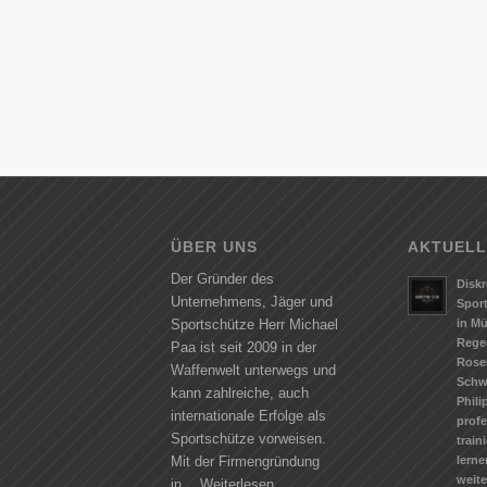
ÜBER UNS
AKTUELL
Der Gründer des
Diskr
Unternehmens, Jäger und
Spor
in M
Sportschütze Herr Michael
Rege
Paa ist seit 2009 in der
Rose
Waffenwelt unterwegs und
Schw
kann zahlreiche, auch
Phili
internationale Erfolge als
profe
Sportschütze vorweisen.
train
lerne
Mit der Firmengründung
weit
in…
Weiterlesen