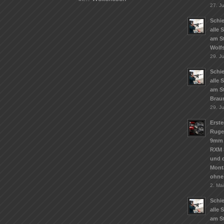
27. Ju
Schie
alle 
am S
Wolf
29. J
Schie
alle 
am S
Brau
29. J
Erste
Ruge
9mm 
RXM 
und d
Mont
ohne
2. Ma
Schie
alle 
am St