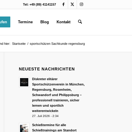
Tel: +49 (89) 41141157
ufen
Termine
Blog
Kontakt
nd hier:
Startseite
/
sportschützen Sachkunde regensburg
NEUESTE NACHRICHTEN
Diskreter elitärer
Sportschützenverein in München,
Regensburg, Rosenheim,
Schwandorf und Philippsburg –
professionell trainieren, sicher
lernen und sportlich
weiterentwickeln
27. Juli 2026 - 2:34
Schießtermine für alle
Schießtrainings am Standort