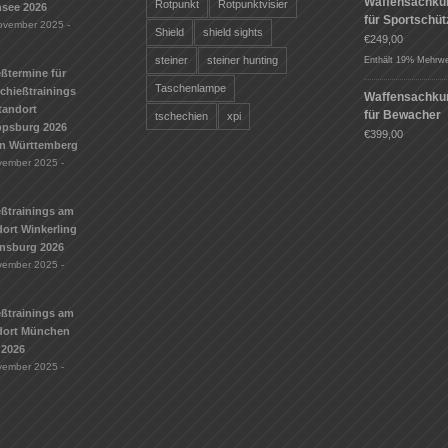
Waffensachku
Rotpunkt
Rotpunktvisier
see 2026
für Sportschü
ovember 2025 -
Shield
shield sights
€
249,00
steiner
steiner hunting
Enthält 19% Mehrwe
ßtermine für
Taschenlampe
Schießtrainings
Waffensachku
tandort
für Bewacher
tschechien
xpi
ippsburg 2026
€
399,00
n Württemberg
vember 2025 -
eßtrainings am
ort Winkerling
nsburg 2026
vember 2025 -
eßtrainings am
dort München
 2026
vember 2025 -