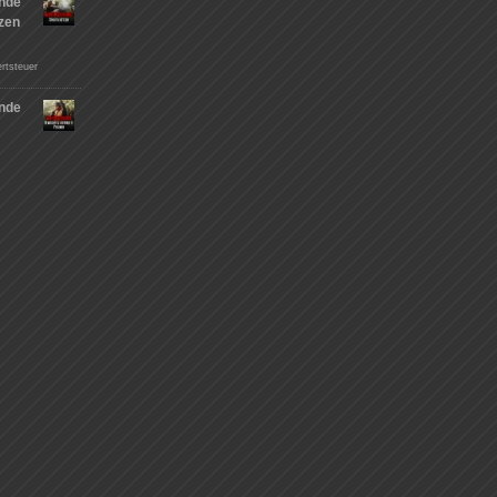
nde
tzen
rtsteuer
nde