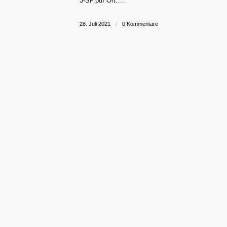
3-SP.pdf Ort:…
28. Juli 2021
/
0 Kommentare