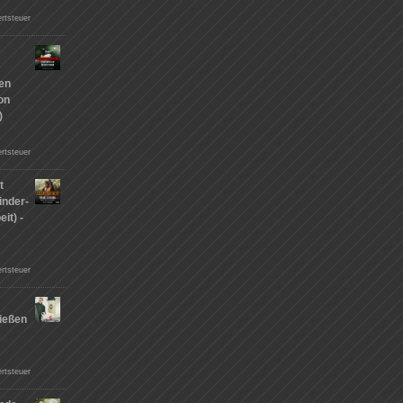
rtsteuer
hen
on
)
rtsteuer
t
inder-
it) -
rtsteuer
ießen
n
rtsteuer