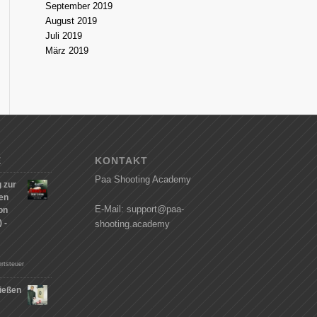
September 2019
August 2019
Juli 2019
März 2019
E
KONTAKT
Paa Shooting Academy
 zur
hen
E-Mail: support@paa-
on
 -
shooting.academy
rtsteuer
ießen
n