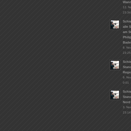
Wann
12. N
23:34
Schie
alle 
am S
Phil
Bade
6. No
23:25
Schi
Stand
Rege
6. No
0:01
Schi
Stan
Nord
3. No
23:14