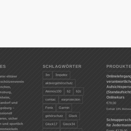
ES
SCHLAGWÖRTER
PRODUKT
3m
3mpeltor
Onlinelehrgang
eter elitärer
verantwortlic
tschützenverein
aktivergehörschutz
Aufsichtspers
ünchen,
Atemos100
b2
b2c
(Standaufsicht)
nsburg,
Onlinekurs
nheim,
comtac
earprotection
andorf und
€
79,00
Fenix
Garmin
ppsburg –
Enthält 19% Mehrwe
ssionell
gehörschutz
Glock
ieren, sicher
Schnuppersch
n und sportlich
Glock17
Glock34
für Jederman
erentwickeln
From:
€
179,00