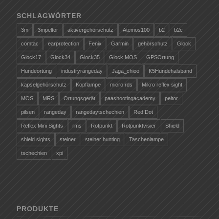
SCHLAGWÖRTER
3m
3mpeltor
aktivergehörschutz
Atemos100
b2
b2c
comtac
earprotection
Fenix
Garmin
gehörschutz
Glock
Glock17
Glock34
Glock35
Glock MOS
GPSOrtung
Hundeortung
industryrangeday
Jaga_chioo
K5Hundehalsband
kapselgehörschutz
Kopflampe
micro rds
Mikro reflex sight
MOS
MRS
Ortungsgerät
paashootingacademy
peltor
pilsen
rangeday
rangedaytschechien
Red Dot
Reflex Mini Sights
rms
Rotpunkt
Rotpunktvisier
Shield
shield sights
steiner
steiner hunting
Taschenlampe
tschechien
xpi
PRODUKTE