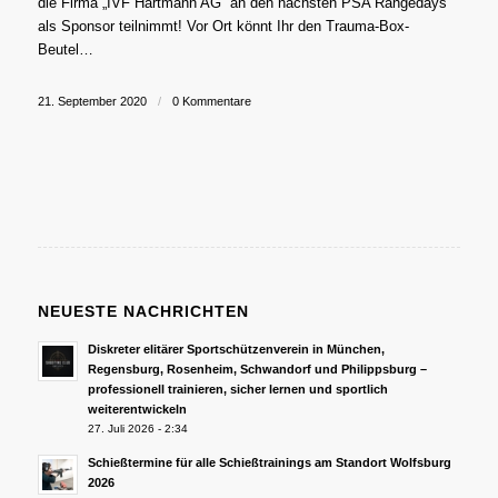
die Firma „IVF Hartmann AG“ an den nächsten PSA Rangedays
als Sponsor teilnimmt! Vor Ort könnt Ihr den Trauma-Box-
Beutel…
21. September 2020
/
0 Kommentare
NEUESTE NACHRICHTEN
Diskreter elitärer Sportschützenverein in München,
Regensburg, Rosenheim, Schwandorf und Philippsburg –
professionell trainieren, sicher lernen und sportlich
weiterentwickeln
27. Juli 2026 - 2:34
Schießtermine für alle Schießtrainings am Standort Wolfsburg
2026