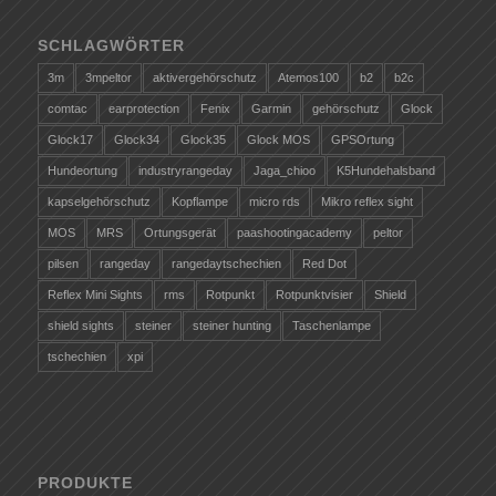
SCHLAGWÖRTER
3m
3mpeltor
aktivergehörschutz
Atemos100
b2
b2c
comtac
earprotection
Fenix
Garmin
gehörschutz
Glock
Glock17
Glock34
Glock35
Glock MOS
GPSOrtung
Hundeortung
industryrangeday
Jaga_chioo
K5Hundehalsband
kapselgehörschutz
Kopflampe
micro rds
Mikro reflex sight
MOS
MRS
Ortungsgerät
paashootingacademy
peltor
pilsen
rangeday
rangedaytschechien
Red Dot
Reflex Mini Sights
rms
Rotpunkt
Rotpunktvisier
Shield
shield sights
steiner
steiner hunting
Taschenlampe
tschechien
xpi
PRODUKTE