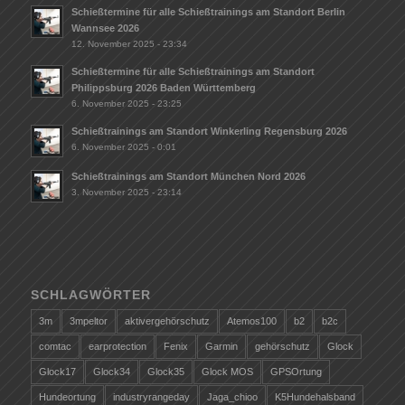
Schießtermine für alle Schießtrainings am Standort Berlin
Wannsee 2026
12. November 2025 - 23:34
Schießtermine für alle Schießtrainings am Standort
Philippsburg 2026 Baden Württemberg
6. November 2025 - 23:25
Schießtrainings am Standort Winkerling Regensburg 2026
6. November 2025 - 0:01
Schießtrainings am Standort München Nord 2026
3. November 2025 - 23:14
SCHLAGWÖRTER
3m
3mpeltor
aktivergehörschutz
Atemos100
b2
b2c
comtac
earprotection
Fenix
Garmin
gehörschutz
Glock
Glock17
Glock34
Glock35
Glock MOS
GPSOrtung
Hundeortung
industryrangeday
Jaga_chioo
K5Hundehalsband