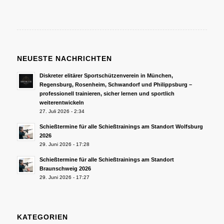
NEUESTE NACHRICHTEN
Diskreter elitärer Sportschützenverein in München,
Regensburg, Rosenheim, Schwandorf und Philippsburg –
professionell trainieren, sicher lernen und sportlich
weiterentwickeln
27. Juli 2026 - 2:34
Schießtermine für alle Schießtrainings am Standort Wolfsburg
2026
29. Juni 2026 - 17:28
Schießtermine für alle Schießtrainings am Standort
Braunschweig 2026
29. Juni 2026 - 17:27
KATEGORIEN