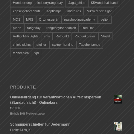
Hundeortung
industryrangeday
Jaga_chioo
K5Hundehalsband
kapselgehörschutz
Kopflampe
micro rds
Mikro reflex sight
MOS
MRS
Ortungsgerät
paashootingacademy
peltor
pilsen
rangeday
rangedaytschechien
Red Dot
Reflex Mini Sights
rms
Rotpunkt
Rotpunktvisier
Shield
shield sights
steiner
steiner hunting
Taschenlampe
tschechien
xpi
PRODUKTE
Onlinelehrgang zur verantwortlichen Aufsichtsperson
(Standaufsicht) - Onlinekurs
€
79,00
Enthält 19% Mehrwertsteuer
Schnupperschießen für Jedermann
From:
€
179,00