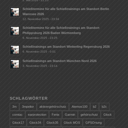
2. Mai 2026 - 22:23
Schießtermine für alle Schießtrainings am Standort Berlin
Wannsee 2026
12. November 2025 - 23:34
Schießtermine für alle Schießtrainings am Standort
Philippsburg 2026 Baden Württemberg
6. November 2025 - 23:25
Schießtrainings am Standort Winkerling Regensburg 2026
6. November 2025 - 0:01
Schießtrainings am Standort München Nord 2026
3. November 2025 - 23:14
SCHLAGWÖRTER
3m
3mpeltor
aktivergehörschutz
Atemos100
b2
b2c
comtac
earprotection
Fenix
Garmin
gehörschutz
Glock
Glock17
Glock34
Glock35
Glock MOS
GPSOrtung