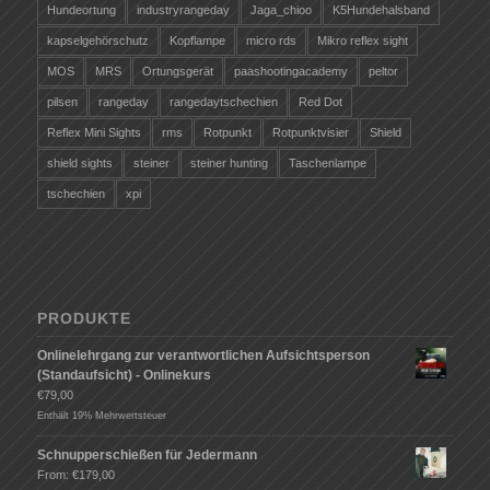
Hundeortung
industryrangeday
Jaga_chioo
K5Hundehalsband
kapselgehörschutz
Kopflampe
micro rds
Mikro reflex sight
MOS
MRS
Ortungsgerät
paashootingacademy
peltor
pilsen
rangeday
rangedaytschechien
Red Dot
Reflex Mini Sights
rms
Rotpunkt
Rotpunktvisier
Shield
shield sights
steiner
steiner hunting
Taschenlampe
tschechien
xpi
PRODUKTE
Onlinelehrgang zur verantwortlichen Aufsichtsperson
(Standaufsicht) - Onlinekurs
€
79,00
Enthält 19% Mehrwertsteuer
Schnupperschießen für Jedermann
From:
€
179,00