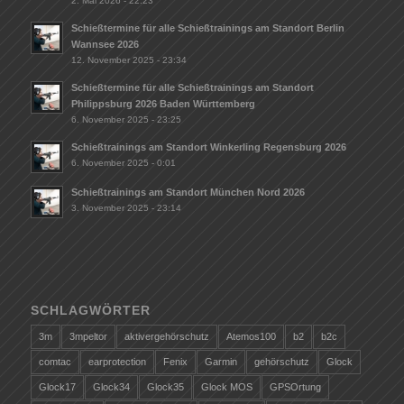
2. Mai 2026 - 22:23
Schießtermine für alle Schießtrainings am Standort Berlin
Wannsee 2026
12. November 2025 - 23:34
Schießtermine für alle Schießtrainings am Standort
Philippsburg 2026 Baden Württemberg
6. November 2025 - 23:25
Schießtrainings am Standort Winkerling Regensburg 2026
6. November 2025 - 0:01
Schießtrainings am Standort München Nord 2026
3. November 2025 - 23:14
SCHLAGWÖRTER
3m
3mpeltor
aktivergehörschutz
Atemos100
b2
b2c
comtac
earprotection
Fenix
Garmin
gehörschutz
Glock
Glock17
Glock34
Glock35
Glock MOS
GPSOrtung