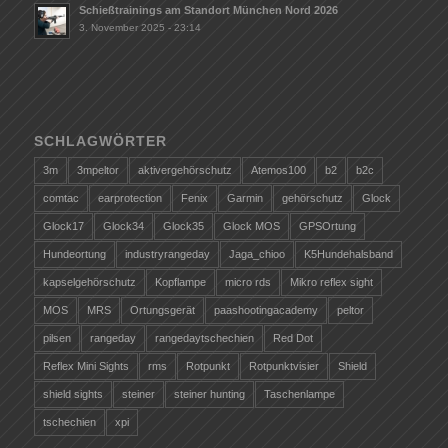
Schießtrainings am Standort München Nord 2026
3. November 2025 - 23:14
SCHLAGWÖRTER
3m
3mpeltor
aktivergehörschutz
Atemos100
b2
b2c
comtac
earprotection
Fenix
Garmin
gehörschutz
Glock
Glock17
Glock34
Glock35
Glock MOS
GPSOrtung
Hundeortung
industryrangeday
Jaga_chioo
K5Hundehalsband
kapselgehörschutz
Kopflampe
micro rds
Mikro reflex sight
MOS
MRS
Ortungsgerät
paashootingacademy
peltor
pilsen
rangeday
rangedaytschechien
Red Dot
Reflex Mini Sights
rms
Rotpunkt
Rotpunktvisier
Shield
shield sights
steiner
steiner hunting
Taschenlampe
tschechien
xpi