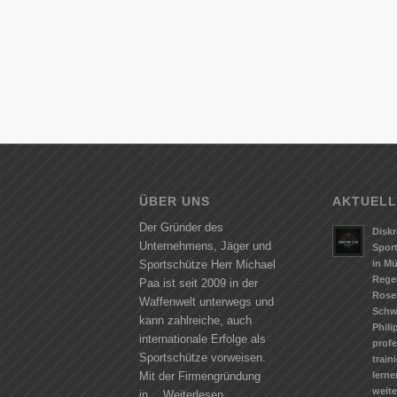
ÜBER UNS
AKTUELL
Der Gründer des
Diskr
Unternehmens, Jäger und
Spor
in M
Sportschütze Herr Michael
Rege
Paa ist seit 2009 in der
Rose
Waffenwelt unterwegs und
Schw
kann zahlreiche, auch
Phili
internationale Erfolge als
profe
Sportschütze vorweisen.
train
lerne
Mit der Firmengründung
weit
in…
Weiterlesen