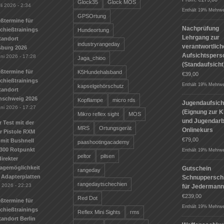
Glock35
Glock MOS
li 2026 - 2:34
Enthält 19% Mehrwe
GPSOrtung
ßtermine für
Nachprüfung
Schießtrainings
Hundeortung
Lehrgang zur
tandort
industryrangeday
verantwortlic
sburg 2026
Aufsichtspers
uni 2026 - 17:28
Jaga_chioo
(Standaufsicht
ßtermine für
K5Hundehalsband
€
39,00
Schießtrainings
Enthält 19% Mehrwe
kapselgehörschutz
tandort
nschweig 2026
Kopflampe
micro rds
Jugendaufsich
uni 2026 - 17:27
(Eignung zur K
Mikro reflex sight
MOS
und Jugendarbe
r Test mit der
MRS
Ortungsgerät
Onlinekurs
r Pistole RXM
€
79,00
mit Bushnell
paashootingacademy
300 Rotpunkt
Enthält 19% Mehrwe
peltor
pilsen
irekter
agemöglichkeit
Gutschein
rangeday
 Adapterplatten
Schnuppersch
rangedaytschechien
i 2026 - 22:23
für Jederman
€
239,00
Red Dot
ßtermine für
Enthält 19% Mehrwe
Schießtrainings
Reflex Mini Sights
rms
andort Berlin