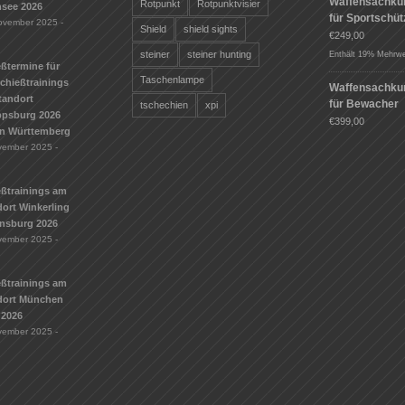
Waffensachku
Rotpunkt
Rotpunktvisier
see 2026
für Sportschü
ovember 2025 -
Shield
shield sights
€
249,00
steiner
steiner hunting
Enthält 19% Mehrwe
ßtermine für
Taschenlampe
Schießtrainings
Waffensachku
tandort
für Bewacher
tschechien
xpi
ippsburg 2026
€
399,00
n Württemberg
vember 2025 -
eßtrainings am
ort Winkerling
nsburg 2026
vember 2025 -
eßtrainings am
dort München
 2026
vember 2025 -