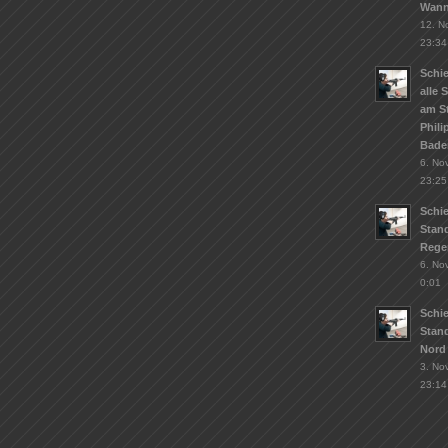
Wann
12. N
23:34
Schie
alle 
am S
Phil
Bade
6. No
23:25
Schi
Stand
Rege
6. No
0:01
Schi
Stan
Nord
3. No
23:14