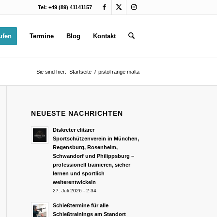
Tel: +49 (89) 41141157
ufen
Termine
Blog
Kontakt
Sie sind hier:
Startseite
/
pistol range malta
NEUESTE NACHRICHTEN
Diskreter elitärer
Sportschützenverein in München,
Regensburg, Rosenheim,
Schwandorf und Philippsburg –
professionell trainieren, sicher
lernen und sportlich
weiterentwickeln
27. Juli 2026 - 2:34
Schießtermine für alle
Schießtrainings am Standort