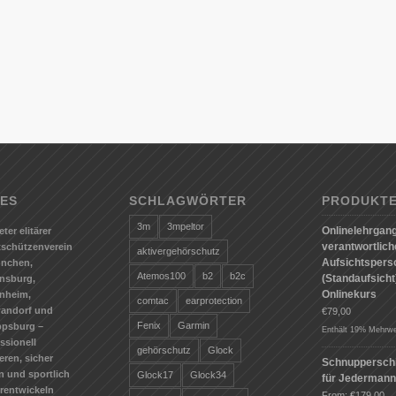
ES
SCHLAGWÖRTER
PRODUKT
3m
3mpeltor
Onlinelehrgang
eter elitärer
verantwortlic
tschützenverein
aktivergehörschutz
Aufsichtspers
ünchen,
Atemos100
b2
b2c
(Standaufsicht)
nsburg,
Onlinekurs
nheim,
comtac
earprotection
andorf und
€
79,00
Fenix
Garmin
ppsburg –
Enthält 19% Mehrwe
ssionell
gehörschutz
Glock
ieren, sicher
Schnuppersch
n und sportlich
Glock17
Glock34
für Jederman
erentwickeln
From:
€
179,00