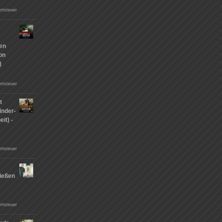
rtsteuer
hen
on
)
rtsteuer
t
inder-
it) -
rtsteuer
ießen
n
rtsteuer