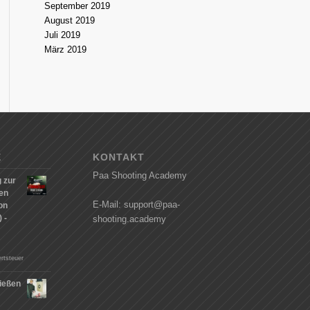
September 2019
August 2019
Juli 2019
März 2019
E
KONTAKT
Paa Shooting Academy
 zur
hen
E-Mail: support@paa-
on
 -
shooting.academy
rtsteuer
ießen
n