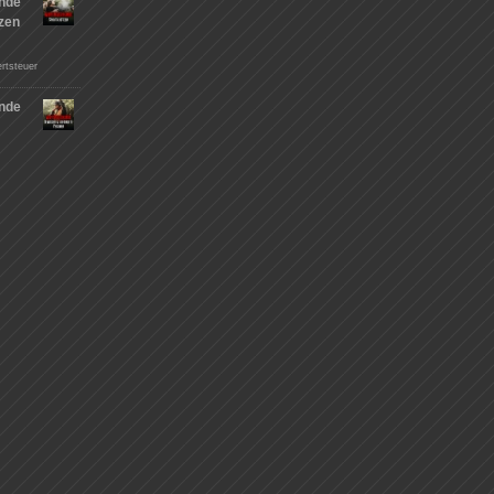
nde
tzen
rtsteuer
nde