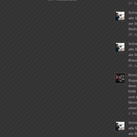
27. Ju
Schie
alle 
am S
Wolf
29. J
Schie
alle 
am S
Brau
29. J
Erste
Ruge
9mm 
RXM 
und d
Mont
ohne
2. Ma
Schie
alle 
am St