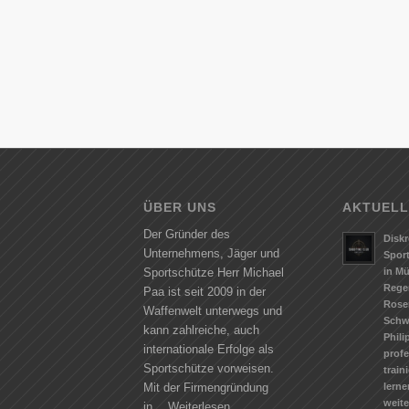
ÜBER UNS
AKTUELL
Der Gründer des
Diskr
Unternehmens, Jäger und
Spor
in M
Sportschütze Herr Michael
Rege
Paa ist seit 2009 in der
Rose
Waffenwelt unterwegs und
Schw
kann zahlreiche, auch
Phili
internationale Erfolge als
profe
Sportschütze vorweisen.
train
lerne
Mit der Firmengründung
weit
in…
Weiterlesen