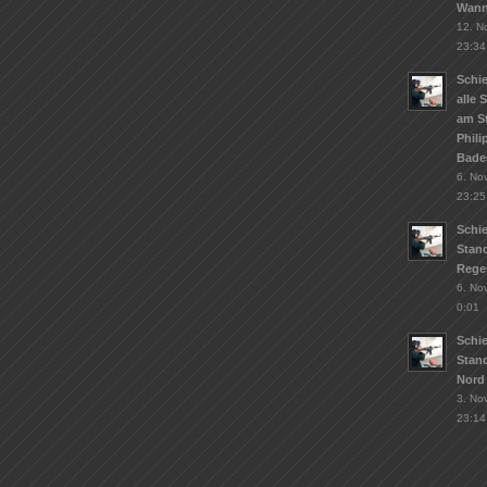
Wann
12. N
23:34
Schie
alle 
am S
Phil
Bade
6. No
23:25
Schi
Stand
Rege
6. No
0:01
Schi
Stan
Nord
3. No
23:14