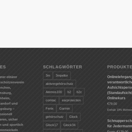
ES
SCHLAGWÖRTER
PRODUKT
3m
3mpeltor
Onlinelehrgang
eter elitärer
verantwortlic
tschützenverein
aktivergehörschutz
Aufsichtspers
ünchen,
Atemos100
b2
b2c
(Standaufsicht)
nsburg,
Onlinekurs
nheim,
comtac
earprotection
andorf und
€
79,00
Fenix
Garmin
ppsburg –
Enthält 19% Mehrwe
ssionell
gehörschutz
Glock
ieren, sicher
Schnuppersch
n und sportlich
Glock17
Glock34
für Jederman
erentwickeln
From:
€
179,00