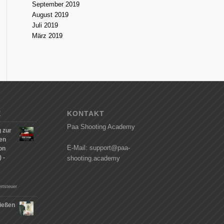
September 2019
August 2019
Juli 2019
März 2019
E
KONTAKT
Paa Shooting Academy
 zur
hen
E-Mail: support@paa-
on
 -
shooting.academy
rtsteuer
ießen
n