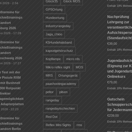
Glock35
Glock MOS
li 2026 - 2:34
Enthält 19% Mehrwe
GPSOrtung
ßtermine für
Nachprüfung
Schießtrainings
Hundeortung
Lehrgang zur
tandort
industryrangeday
verantwortlic
sburg 2026
Aufsichtspers
uni 2026 - 17:28
Jaga_chioo
(Standaufsicht
ßtermine für
K5Hundehalsband
€
39,00
Schießtrainings
Enthält 19% Mehrwe
kapselgehörschutz
tandort
nschweig 2026
Kopflampe
micro rds
Jugendaufsich
uni 2026 - 17:27
(Eignung zur K
Mikro reflex sight
MOS
und Jugendarbe
r Test mit der
MRS
Ortungsgerät
Onlinekurs
r Pistole RXM
€
79,00
mit Bushnell
paashootingacademy
300 Rotpunkt
Enthält 19% Mehrwe
peltor
pilsen
irekter
agemöglichkeit
Gutschein
rangeday
 Adapterplatten
Schnuppersch
rangedaytschechien
i 2026 - 22:23
für Jederman
€
239,00
Red Dot
ßtermine für
Enthält 19% Mehrwe
Schießtrainings
Reflex Mini Sights
rms
andort Berlin