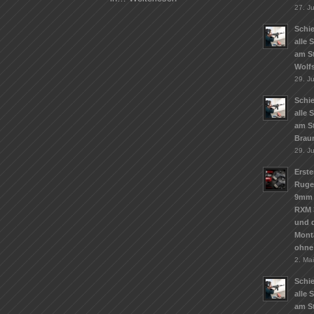
27. Ju
Schie
alle 
am S
Wolf
29. J
Schie
alle 
am S
Brau
29. J
Erste
Ruge
9mm 
RXM 
und d
Mont
ohne
2. Ma
Schie
alle 
am St