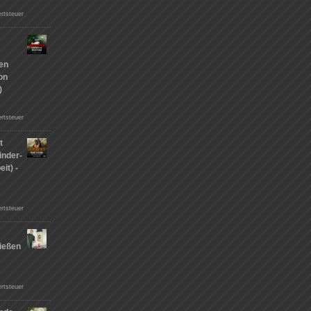
rtsteuer
hen
on
)
rtsteuer
t
inder-
it) -
rtsteuer
ießen
n
rtsteuer