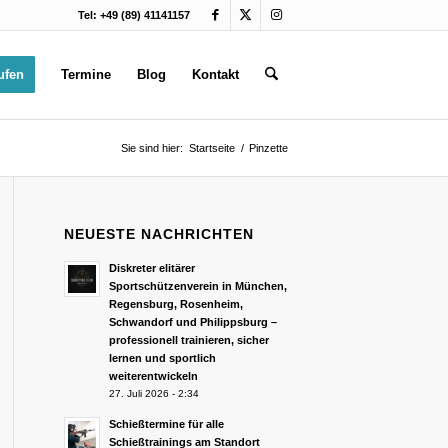
Tel: +49 (89) 41141157
ufen
Termine
Blog
Kontakt
Sie sind hier:
Startseite
/
Pinzette
NEUESTE NACHRICHTEN
Diskreter elitärer
Sportschützenverein in München,
Regensburg, Rosenheim,
Schwandorf und Philippsburg –
professionell trainieren, sicher
lernen und sportlich
weiterentwickeln
27. Juli 2026 - 2:34
Schießtermine für alle
Schießtrainings am Standort