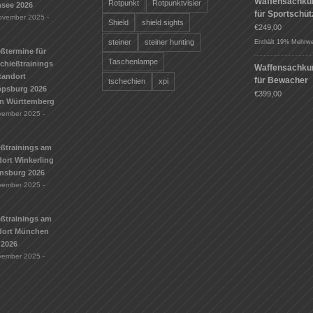
Waffensachku
Rotpunkt
Rotpunktvisier
see 2026
für Sportschü
ovember 2025 -
Shield
shield sights
€
249,00
steiner
steiner hunting
Enthält 19% Mehrwe
ßtermine für
Taschenlampe
Schießtrainings
Waffensachku
tandort
für Bewacher
tschechien
xpi
ippsburg 2026
€
399,00
n Württemberg
vember 2025 -
eßtrainings am
ort Winkerling
nsburg 2026
vember 2025 -
eßtrainings am
dort München
 2026
vember 2025 -