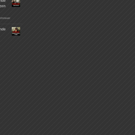
nde
tzen
rtsteuer
nde