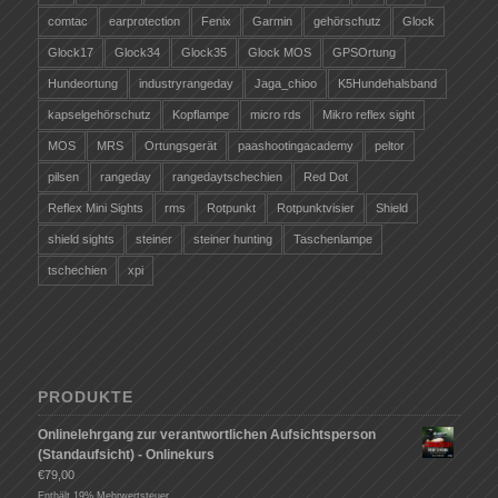
comtac
earprotection
Fenix
Garmin
gehörschutz
Glock
Glock17
Glock34
Glock35
Glock MOS
GPSOrtung
Hundeortung
industryrangeday
Jaga_chioo
K5Hundehalsband
kapselgehörschutz
Kopflampe
micro rds
Mikro reflex sight
MOS
MRS
Ortungsgerät
paashootingacademy
peltor
pilsen
rangeday
rangedaytschechien
Red Dot
Reflex Mini Sights
rms
Rotpunkt
Rotpunktvisier
Shield
shield sights
steiner
steiner hunting
Taschenlampe
tschechien
xpi
PRODUKTE
Onlinelehrgang zur verantwortlichen Aufsichtsperson
(Standaufsicht) - Onlinekurs
€
79,00
Enthält 19% Mehrwertsteuer