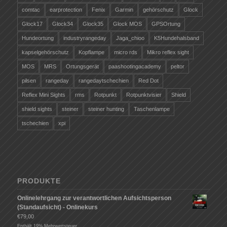
comtac
earprotection
Fenix
Garmin
gehörschutz
Glock
Glock17
Glock34
Glock35
Glock MOS
GPSOrtung
Hundeortung
industryrangeday
Jaga_chioo
K5Hundehalsband
kapselgehörschutz
Kopflampe
micro rds
Mikro reflex sight
MOS
MRS
Ortungsgerät
paashootingacademy
peltor
pilsen
rangeday
rangedaytschechien
Red Dot
Reflex Mini Sights
rms
Rotpunkt
Rotpunktvisier
Shield
shield sights
steiner
steiner hunting
Taschenlampe
tschechien
xpi
PRODUKTE
Onlinelehrgang zur verantwortlichen Aufsichtsperson
(Standaufsicht) - Onlinekurs
€
79,00
Enthält 19% Mehrwertsteuer