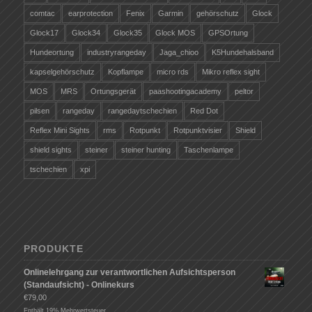
comtac
earprotection
Fenix
Garmin
gehörschutz
Glock
Glock17
Glock34
Glock35
Glock MOS
GPSOrtung
Hundeortung
industryrangeday
Jaga_chioo
K5Hundehalsband
kapselgehörschutz
Kopflampe
micro rds
Mikro reflex sight
MOS
MRS
Ortungsgerät
paashootingacademy
peltor
pilsen
rangeday
rangedaytschechien
Red Dot
Reflex Mini Sights
rms
Rotpunkt
Rotpunktvisier
Shield
shield sights
steiner
steiner hunting
Taschenlampe
tschechien
xpi
PRODUKTE
Onlinelehrgang zur verantwortlichen Aufsichtsperson
(Standaufsicht) - Onlinekurs
€
79,00
Enthält 19% Mehrwertsteuer