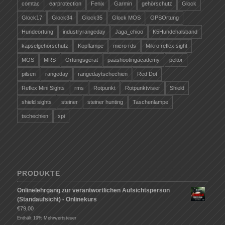
comtac
earprotection
Fenix
Garmin
gehörschutz
Glock
Glock17
Glock34
Glock35
Glock MOS
GPSOrtung
Hundeortung
industryrangeday
Jaga_chioo
K5Hundehalsband
kapselgehörschutz
Kopflampe
micro rds
Mikro reflex sight
MOS
MRS
Ortungsgerät
paashootingacademy
peltor
pilsen
rangeday
rangedaytschechien
Red Dot
Reflex Mini Sights
rms
Rotpunkt
Rotpunktvisier
Shield
shield sights
steiner
steiner hunting
Taschenlampe
tschechien
xpi
PRODUKTE
Onlinelehrgang zur verantwortlichen Aufsichtsperson
(Standaufsicht) - Onlinekurs
€
79,00
Enthält 19% Mehrwertsteuer