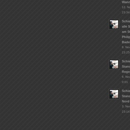
Wann
12. N
23:34
Schie
alle 
am S
Phil
Bade
6. No
23:25
Schi
Stand
Rege
6. No
0:01
Schi
Stan
Nord
3. No
23:14