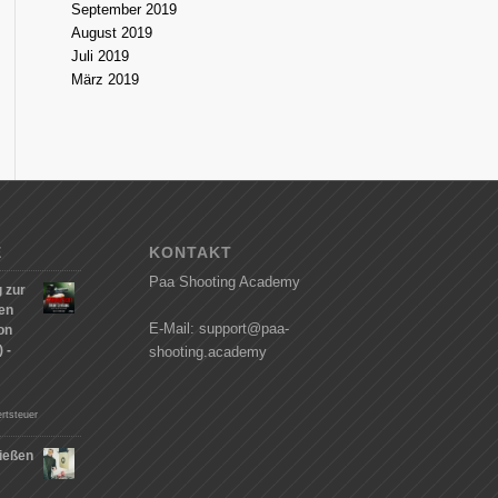
September 2019
August 2019
Juli 2019
März 2019
E
KONTAKT
Paa Shooting Academy
 zur
hen
E-Mail: support@paa-
on
 -
shooting.academy
rtsteuer
ießen
n