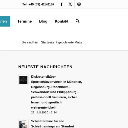
Tel: +49 (89) 41141157
ufen
Termine
Blog
Kontakt
Sie sind hier:
Startseite
/
gepolsterte Matte
NEUESTE NACHRICHTEN
Diskreter elitärer
Sportschützenverein in München,
Regensburg, Rosenheim,
Schwandorf und Philippsburg –
professionell trainieren, sicher
lernen und sportlich
weiterentwickeln
27. Juli 2026 - 2:34
Schießtermine für alle
Schießtrainings am Standort