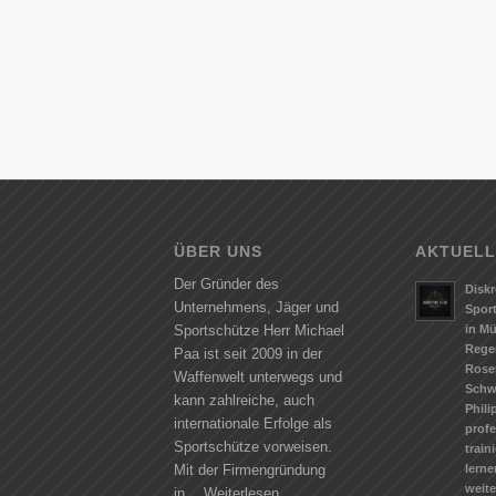
ÜBER UNS
AKTUELL
Der Gründer des
Diskr
Unternehmens, Jäger und
Spor
in M
Sportschütze Herr Michael
Rege
Paa ist seit 2009 in der
Rose
Waffenwelt unterwegs und
Schw
kann zahlreiche, auch
Phili
internationale Erfolge als
profe
Sportschütze vorweisen.
train
lerne
Mit der Firmengründung
weit
in…
Weiterlesen