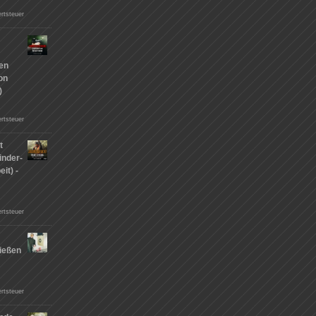
rtsteuer
hen
on
)
rtsteuer
t
inder-
it) -
rtsteuer
ießen
n
rtsteuer