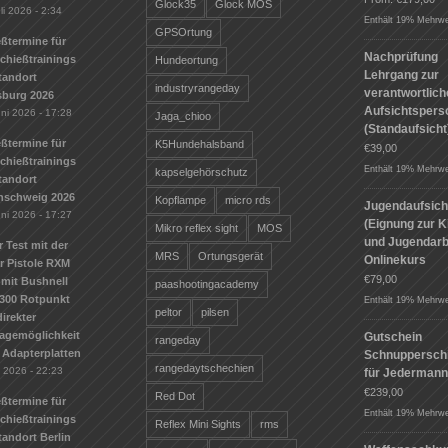
Glock35
Glock MOS
li 2026 - 2:34
Enthält 19% Mehrwe
GPSOrtung
ßtermine für
Nachprüfung
Schießtrainings
Hundeortung
Lehrgang zur
tandort
industryrangeday
verantwortlic
sburg 2026
Aufsichtspers
uni 2026 - 17:28
Jaga_chioo
(Standaufsicht
ßtermine für
K5Hundehalsband
€
39,00
Schießtrainings
Enthält 19% Mehrwe
kapselgehörschutz
tandort
nschweig 2026
Kopflampe
micro rds
Jugendaufsich
uni 2026 - 17:27
(Eignung zur K
Mikro reflex sight
MOS
und Jugendarbe
r Test mit der
MRS
Ortungsgerät
Onlinekurs
r Pistole RXM
€
79,00
mit Bushnell
paashootingacademy
300 Rotpunkt
Enthält 19% Mehrwe
peltor
pilsen
irekter
agemöglichkeit
Gutschein
rangeday
 Adapterplatten
Schnuppersch
rangedaytschechien
i 2026 - 22:23
für Jederman
€
239,00
Red Dot
ßtermine für
Enthält 19% Mehrwe
Schießtrainings
Reflex Mini Sights
rms
andort Berlin