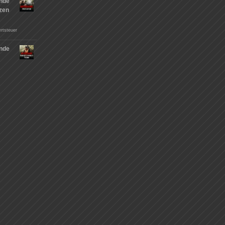
nde
tzen
rtsteuer
nde