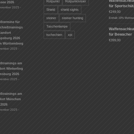
Waffensachku
Rotpunkt
Rotpunktvisier
see 2026
für Sportschü
ovember 2025 -
Shield
shield sights
€
249,00
steiner
steiner hunting
Enthält 19% Mehrwe
ßtermine für
Taschenlampe
Schießtrainings
Waffensachku
tandort
für Bewacher
tschechien
xpi
ippsburg 2026
€
399,00
n Württemberg
vember 2025 -
eßtrainings am
ort Winkerling
nsburg 2026
vember 2025 -
eßtrainings am
dort München
 2026
vember 2025 -