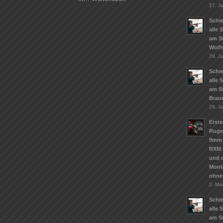
27. Ju
Schie
alle 
am S
Wolf
29. J
Schie
alle 
am S
Brau
29. J
Erste
Ruge
9mm 
RXM 
und d
Mont
ohne
2. Ma
Schie
alle 
am St