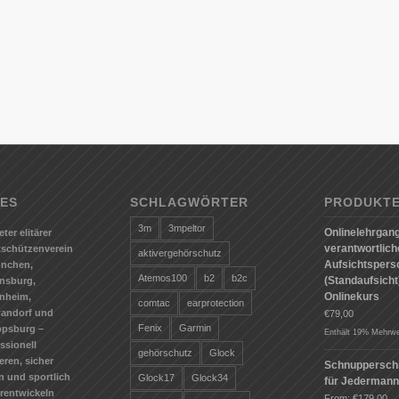
ES
SCHLAGWÖRTER
PRODUKT
3m
3mpeltor
Onlinelehrgang
eter elitärer
verantwortlic
tschützenverein
aktivergehörschutz
Aufsichtspers
ünchen,
Atemos100
b2
b2c
(Standaufsicht)
nsburg,
Onlinekurs
nheim,
comtac
earprotection
andorf und
€
79,00
Fenix
Garmin
ppsburg –
Enthält 19% Mehrwe
ssionell
gehörschutz
Glock
ieren, sicher
Schnuppersch
n und sportlich
Glock17
Glock34
für Jederman
erentwickeln
From:
€
179,00