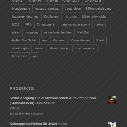
Glock17
Glock34
Glock35
Glock MOS
GPSOrtung
Hundeortung
industryrangeday
Jaga_chioo
K5Hundehalsband
kapselgehörschutz
Kopflampe
micro rds
Mikro reflex sight
MOS
MRS
Ortungsgerät
paashootingacademy
peltor
pilsen
rangeday
rangedaytschechien
Red Dot
Reflex Mini Sights
rms
Rotpunkt
Rotpunktvisier
Shield
shield sights
steiner
steiner hunting
Taschenlampe
tschechien
xpi
PRODUKTE
Onlinelehrgang zur verantwortlichen Aufsichtsperson
(Standaufsicht) - Onlinekurs
€
79,00
Enthält 19% Mehrwertsteuer
Schnupperschießen für Jedermann