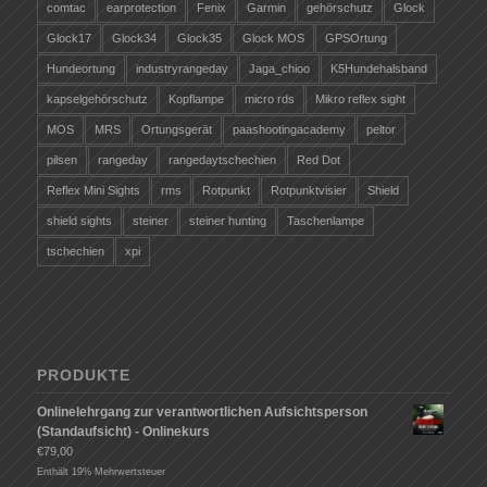
comtac
earprotection
Fenix
Garmin
gehörschutz
Glock
Glock17
Glock34
Glock35
Glock MOS
GPSOrtung
Hundeortung
industryrangeday
Jaga_chioo
K5Hundehalsband
kapselgehörschutz
Kopflampe
micro rds
Mikro reflex sight
MOS
MRS
Ortungsgerät
paashootingacademy
peltor
pilsen
rangeday
rangedaytschechien
Red Dot
Reflex Mini Sights
rms
Rotpunkt
Rotpunktvisier
Shield
shield sights
steiner
steiner hunting
Taschenlampe
tschechien
xpi
PRODUKTE
Onlinelehrgang zur verantwortlichen Aufsichtsperson
(Standaufsicht) - Onlinekurs
€
79,00
Enthält 19% Mehrwertsteuer