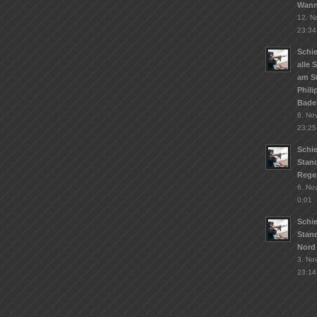
Wann
12. N
23:34
Schie
alle 
am S
Phil
Bade
6. No
23:25
Schi
Stand
Rege
6. No
0:01
Schi
Stan
Nord
3. No
23:14