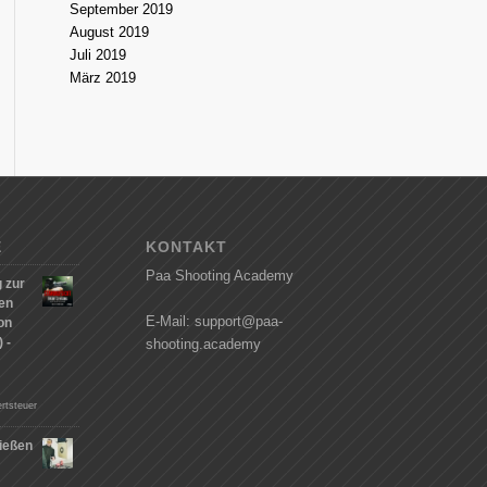
September 2019
August 2019
Juli 2019
März 2019
E
KONTAKT
Paa Shooting Academy
 zur
hen
E-Mail: support@paa-
on
 -
shooting.academy
rtsteuer
ießen
n