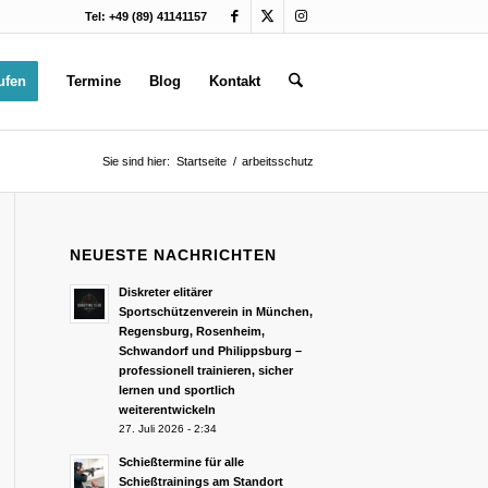
Tel: +49 (89) 41141157
ufen
Termine
Blog
Kontakt
Sie sind hier:
Startseite
/
arbeitsschutz
NEUESTE NACHRICHTEN
Diskreter elitärer
Sportschützenverein in München,
Regensburg, Rosenheim,
Schwandorf und Philippsburg –
professionell trainieren, sicher
lernen und sportlich
weiterentwickeln
27. Juli 2026 - 2:34
Schießtermine für alle
Schießtrainings am Standort