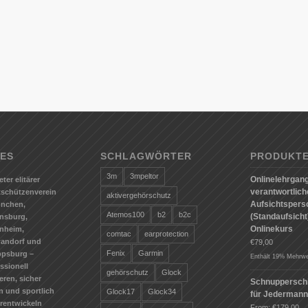
ES
SCHLAGWÖRTER
PRODUKT
3m
3mpeltor
Onlinelehrgang
eter elitärer
verantwortlic
tschützenverein
aktivergehörschutz
Aufsichtspers
ünchen,
Atemos100
b2
b2c
(Standaufsicht)
nsburg,
Onlinekurs
nheim,
comtac
earprotection
andorf und
€
79,00
Fenix
Garmin
ppsburg –
Enthält 19% Mehrwe
ssionell
gehörschutz
Glock
ieren, sicher
Schnuppersch
n und sportlich
Glock17
Glock34
für Jederman
erentwickeln
From:
€
179,00