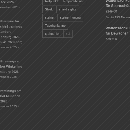
Waffensachku
Rotpunkt
Rotpunktvisier
see 2026
für Sportschü
ovember 2025 -
Shield
shield sights
€
249,00
steiner
steiner hunting
Enthält 19% Mehrwe
ßtermine für
Taschenlampe
Schießtrainings
Waffensachku
tandort
für Bewacher
tschechien
xpi
ippsburg 2026
€
399,00
n Württemberg
vember 2025 -
eßtrainings am
ort Winkerling
nsburg 2026
vember 2025 -
eßtrainings am
dort München
 2026
vember 2025 -