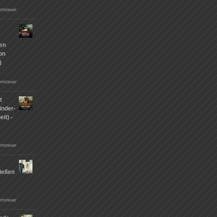
rtsteuer
hen
on
)
rtsteuer
t
inder-
it) -
rtsteuer
ießen
n
rtsteuer