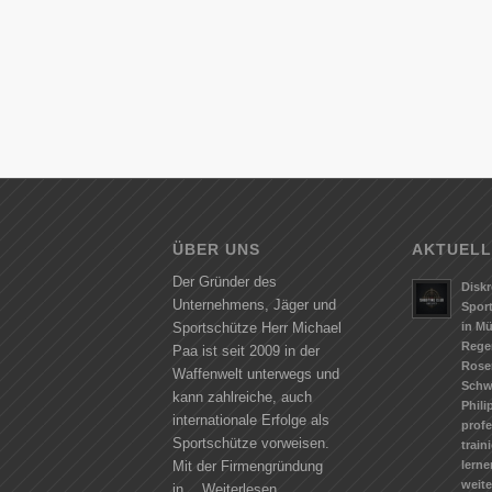
ÜBER UNS
AKTUELL
Der Gründer des
Diskr
Unternehmens, Jäger und
Spor
in M
Sportschütze Herr Michael
Rege
Paa ist seit 2009 in der
Rose
Waffenwelt unterwegs und
Schw
kann zahlreiche, auch
Phili
internationale Erfolge als
profe
Sportschütze vorweisen.
train
lerne
Mit der Firmengründung
weit
in…
Weiterlesen