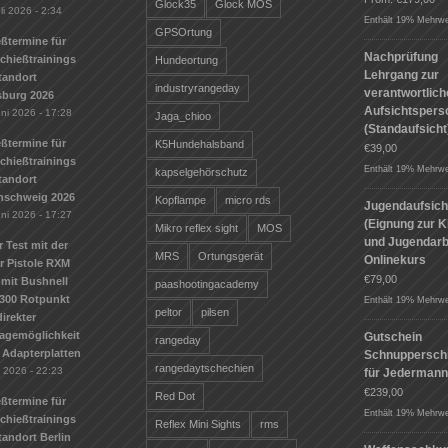
Glock35
Glock MOS
li 2026 - 2:34
Enthält 19% Mehrwe
GPSOrtung
ßtermine für
Nachprüfung
Schießtrainings
Hundeortung
Lehrgang zur
tandort
industryrangeday
verantwortlic
sburg 2026
Aufsichtspers
uni 2026 - 17:28
Jaga_chioo
(Standaufsicht
ßtermine für
K5Hundehalsband
€
39,00
Schießtrainings
Enthält 19% Mehrwe
kapselgehörschutz
tandort
nschweig 2026
Kopflampe
micro rds
Jugendaufsich
uni 2026 - 17:27
(Eignung zur K
Mikro reflex sight
MOS
und Jugendarbe
r Test mit der
MRS
Ortungsgerät
Onlinekurs
r Pistole RXM
€
79,00
mit Bushnell
paashootingacademy
300 Rotpunkt
Enthält 19% Mehrwe
peltor
pilsen
irekter
agemöglichkeit
Gutschein
rangeday
 Adapterplatten
Schnuppersch
rangedaytschechien
i 2026 - 22:23
für Jederman
€
239,00
Red Dot
ßtermine für
Enthält 19% Mehrwe
Schießtrainings
Reflex Mini Sights
rms
andort Berlin