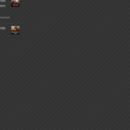
nde
tzen
rtsteuer
nde