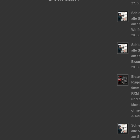
27. Ju
Schie
alle 
am S
Wolf
29. J
Schie
alle 
am S
Brau
29. J
Erste
Ruge
9mm 
RXM 
und d
Mont
ohne
2. Ma
Schie
alle 
am St