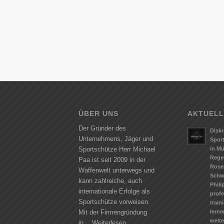
ÜBER UNS
AKTUELL
Der Gründer des
Diskr
Unternehmens, Jäger und
Spor
in M
Sportschütze Herr Michael
Rege
Paa ist seit 2009 in der
Rose
Waffenwelt unterwegs und
Schw
kann zahlreiche, auch
Phili
internationale Erfolge als
profe
Sportschütze vorweisen.
train
lerne
Mit der Firmengründung
weit
in…
Weiterlesen