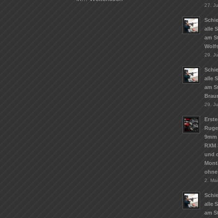
27. Ju
Schie
alle 
am S
Wolf
29. J
Schie
alle 
am S
Brau
29. J
Erste
Ruge
9mm 
RXM 
und d
Mont
ohne
2. Ma
Schie
alle 
am St