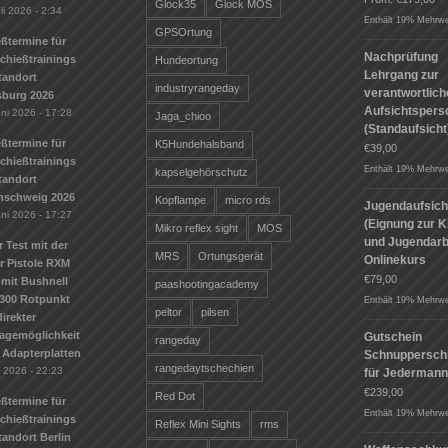
Glock35
Glock MOS
li 2026 - 2:34
Enthält 19% Mehrwe
GPSOrtung
ßtermine für
Nachprüfung
Schießtrainings
Hundeortung
Lehrgang zur
tandort
industryrangeday
verantwortlic
sburg 2026
Aufsichtspers
uni 2026 - 17:28
Jaga_chioo
(Standaufsicht
ßtermine für
K5Hundehalsband
€
39,00
Schießtrainings
Enthält 19% Mehrwe
kapselgehörschutz
tandort
nschweig 2026
Kopflampe
micro rds
Jugendaufsich
uni 2026 - 17:27
(Eignung zur K
Mikro reflex sight
MOS
und Jugendarbe
r Test mit der
MRS
Ortungsgerät
Onlinekurs
r Pistole RXM
€
79,00
mit Bushnell
paashootingacademy
300 Rotpunkt
Enthält 19% Mehrwe
peltor
pilsen
irekter
agemöglichkeit
Gutschein
rangeday
 Adapterplatten
Schnuppersch
rangedaytschechien
i 2026 - 22:23
für Jederman
€
239,00
Red Dot
ßtermine für
Enthält 19% Mehrwe
Schießtrainings
Reflex Mini Sights
rms
andort Berlin