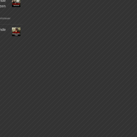
nde
tzen
rtsteuer
nde