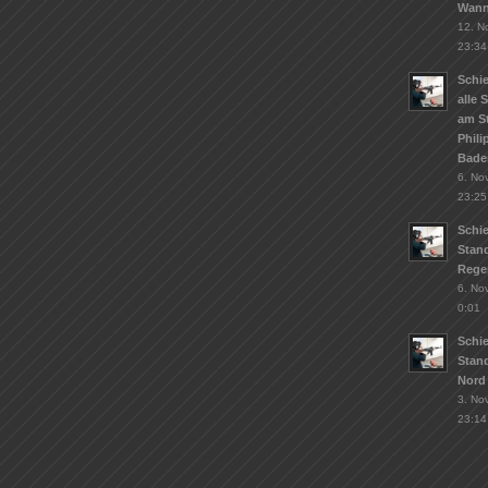
Wann
12. N
23:34
Schie
alle 
am S
Phil
Bade
6. No
23:25
Schi
Stand
Rege
6. No
0:01
Schi
Stan
Nord
3. No
23:14