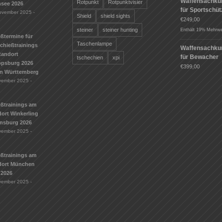
Waffensachku
Rotpunkt
Rotpunktvisier
see 2026
für Sportschü
ovember 2025 -
Shield
shield sights
€
249,00
steiner
steiner hunting
Enthält 19% Mehrwe
ßtermine für
Taschenlampe
Schießtrainings
Waffensachku
tandort
für Bewacher
tschechien
xpi
ippsburg 2026
€
399,00
n Württemberg
vember 2025 -
eßtrainings am
ort Winkerling
nsburg 2026
vember 2025 -
eßtrainings am
dort München
 2026
vember 2025 -