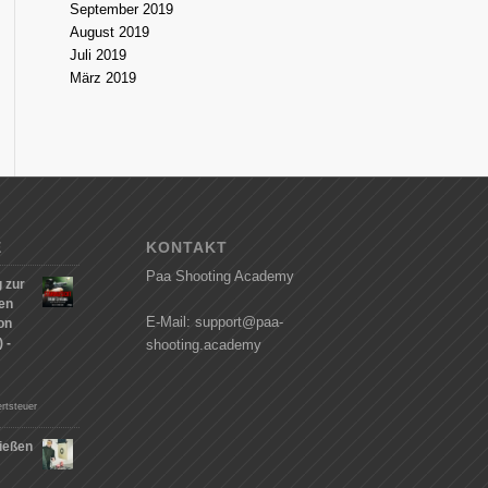
September 2019
August 2019
Juli 2019
März 2019
E
KONTAKT
Paa Shooting Academy
 zur
hen
E-Mail: support@paa-
on
 -
shooting.academy
rtsteuer
ießen
n