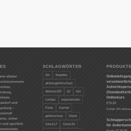
ES
SCHLAGWÖRTER
PRODUKT
3m
3mpeltor
Onlinelehrgang
eter elitärer
verantwortlic
tschützenverein
aktivergehörschutz
Aufsichtspers
ünchen,
Atemos100
b2
b2c
(Standaufsicht)
nsburg,
Onlinekurs
nheim,
comtac
earprotection
andorf und
€
79,00
Fenix
Garmin
ppsburg –
Enthält 19% Mehrwe
ssionell
gehörschutz
Glock
ieren, sicher
Schnuppersch
n und sportlich
Glock17
Glock34
für Jederman
erentwickeln
From:
€
179,00