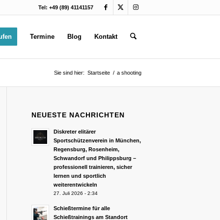
Tel: +49 (89) 41141157
ufen
Termine
Blog
Kontakt
Sie sind hier:
Startseite
/
a shooting
NEUESTE NACHRICHTEN
Diskreter elitärer
Sportschützenverein in München,
Regensburg, Rosenheim,
Schwandorf und Philippsburg –
professionell trainieren, sicher
lernen und sportlich
weiterentwickeln
27. Juli 2026 - 2:34
Schießtermine für alle
Schießtrainings am Standort