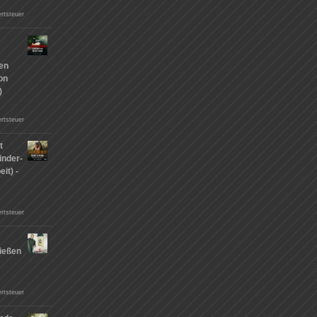
rtsteuer
hen
on
)
rtsteuer
t
inder-
it) -
rtsteuer
ießen
n
rtsteuer