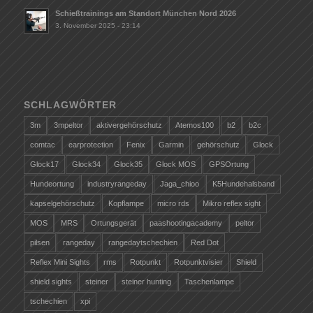
Schießtrainings am Standort München Nord 2026
3. November 2025 - 23:14
SCHLAGWÖRTER
3m
3mpeltor
aktivergehörschutz
Atemos100
b2
b2c
comtac
earprotection
Fenix
Garmin
gehörschutz
Glock
Glock17
Glock34
Glock35
Glock MOS
GPSOrtung
Hundeortung
industryrangeday
Jaga_chioo
K5Hundehalsband
kapselgehörschutz
Kopflampe
micro rds
Mikro reflex sight
MOS
MRS
Ortungsgerät
paashootingacademy
peltor
pilsen
rangeday
rangedaytschechien
Red Dot
Reflex Mini Sights
rms
Rotpunkt
Rotpunktvisier
Shield
shield sights
steiner
steiner hunting
Taschenlampe
tschechien
xpi